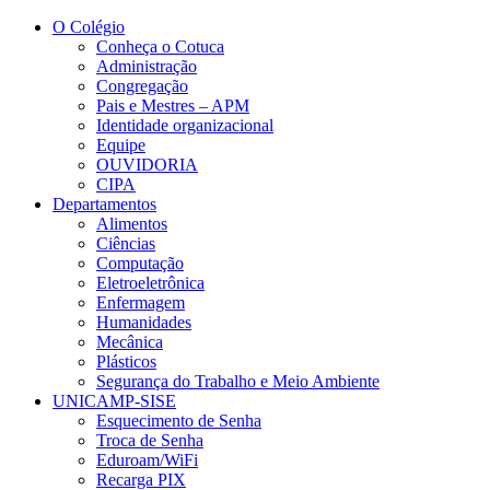
Conteúdo principal
Menu principal
Rodapé
O Colégio
Conheça o Cotuca
Administração
Congregação
Pais e Mestres – APM
Identidade organizacional
Equipe
OUVIDORIA
CIPA
Departamentos
Alimentos
Ciências
Computação
Eletroeletrônica
Enfermagem
Humanidades
Mecânica
Plásticos
Segurança do Trabalho e Meio Ambiente
UNICAMP-SISE
Esquecimento de Senha
Troca de Senha
Eduroam/WiFi
Recarga PIX