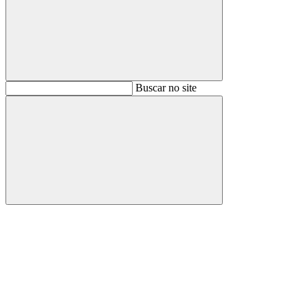
Buscar
Buscar no site
Buscar
Aumentar fonte