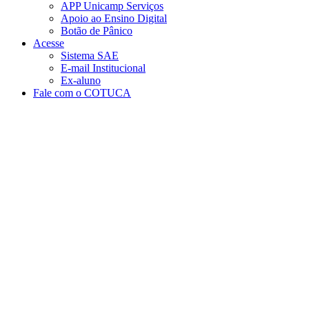
APP Unicamp Serviços
Apoio ao Ensino Digital
Botão de Pânico
Acesse
Sistema SAE
E-mail Institucional
Ex-aluno
Fale com o COTUCA
Aumentar fonte
Diminuir fonte