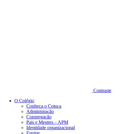
Diminuir fonte
Contraste
O Colégio
Conheça o Cotuca
Administração
Congregação
Pais e Mestres – APM
Identidade organizacional
Equipe