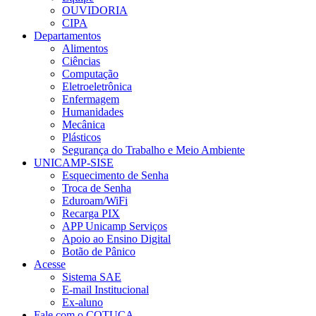
OUVIDORIA
CIPA
Departamentos
Alimentos
Ciências
Computação
Eletroeletrônica
Enfermagem
Humanidades
Mecânica
Plásticos
Segurança do Trabalho e Meio Ambiente
UNICAMP-SISE
Esquecimento de Senha
Troca de Senha
Eduroam/WiFi
Recarga PIX
APP Unicamp Serviços
Apoio ao Ensino Digital
Botão de Pânico
Acesse
Sistema SAE
E-mail Institucional
Ex-aluno
Fale com o COTUCA