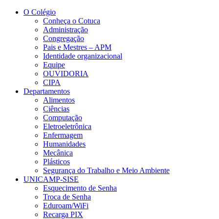
Conteúdo principal
Menu principal
Rodapé
O Colégio
Conheça o Cotuca
Administração
Congregação
Pais e Mestres – APM
Identidade organizacional
Equipe
OUVIDORIA
CIPA
Departamentos
Alimentos
Ciências
Computação
Eletroeletrônica
Enfermagem
Humanidades
Mecânica
Plásticos
Segurança do Trabalho e Meio Ambiente
UNICAMP-SISE
Esquecimento de Senha
Troca de Senha
Eduroam/WiFi
Recarga PIX