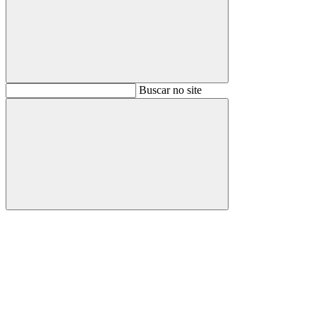
Buscar
Buscar no site
Buscar
Aumentar fonte