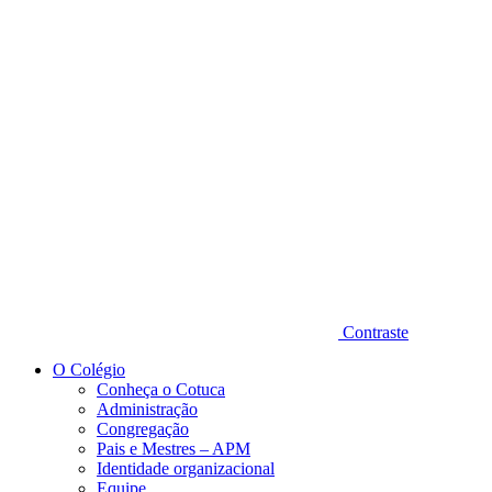
Diminuir fonte
Contraste
O Colégio
Conheça o Cotuca
Administração
Congregação
Pais e Mestres – APM
Identidade organizacional
Equipe