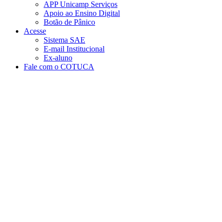
APP Unicamp Serviços
Apoio ao Ensino Digital
Botão de Pânico
Acesse
Sistema SAE
E-mail Institucional
Ex-aluno
Fale com o COTUCA
Aumentar fonte
Diminuir fonte