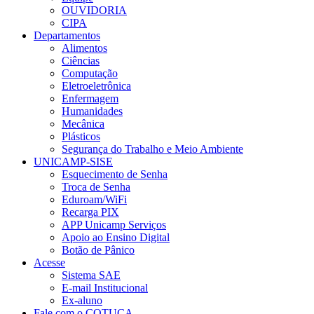
OUVIDORIA
CIPA
Departamentos
Alimentos
Ciências
Computação
Eletroeletrônica
Enfermagem
Humanidades
Mecânica
Plásticos
Segurança do Trabalho e Meio Ambiente
UNICAMP-SISE
Esquecimento de Senha
Troca de Senha
Eduroam/WiFi
Recarga PIX
APP Unicamp Serviços
Apoio ao Ensino Digital
Botão de Pânico
Acesse
Sistema SAE
E-mail Institucional
Ex-aluno
Fale com o COTUCA