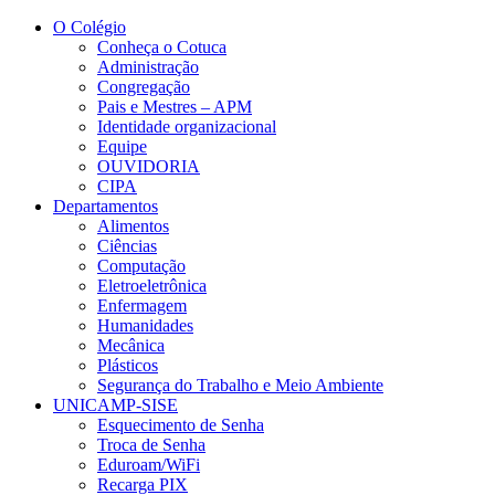
Conteúdo principal
Menu principal
Rodapé
O Colégio
Conheça o Cotuca
Administração
Congregação
Pais e Mestres – APM
Identidade organizacional
Equipe
OUVIDORIA
CIPA
Departamentos
Alimentos
Ciências
Computação
Eletroeletrônica
Enfermagem
Humanidades
Mecânica
Plásticos
Segurança do Trabalho e Meio Ambiente
UNICAMP-SISE
Esquecimento de Senha
Troca de Senha
Eduroam/WiFi
Recarga PIX