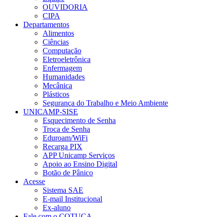
OUVIDORIA
CIPA
Departamentos
Alimentos
Ciências
Computação
Eletroeletrônica
Enfermagem
Humanidades
Mecânica
Plásticos
Segurança do Trabalho e Meio Ambiente
UNICAMP-SISE
Esquecimento de Senha
Troca de Senha
Eduroam/WiFi
Recarga PIX
APP Unicamp Serviços
Apoio ao Ensino Digital
Botão de Pânico
Acesse
Sistema SAE
E-mail Institucional
Ex-aluno
Fale com o COTUCA