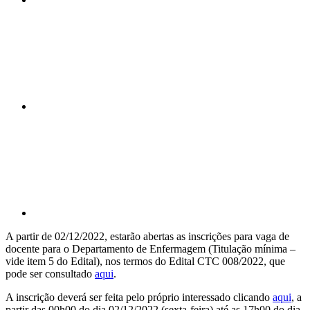
Compartilhar n
Compartilhar p
A partir de 02/12/2022, estarão abertas as inscrições para vaga de
docente para o Departamento de Enfermagem (Titulação mínima –
vide item 5 do Edital), nos termos do Edital CTC 008/2022, que
pode ser consultado
aqui
.
A inscrição deverá ser feita pelo próprio interessado clicando
aqui
, a
partir das 00h00 do dia 02/12/2022 (sexta-feira) até as 17h00 do dia