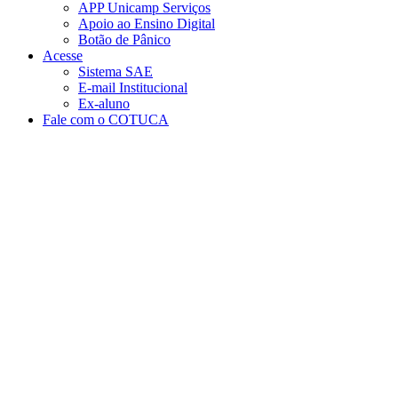
APP Unicamp Serviços
Apoio ao Ensino Digital
Botão de Pânico
Acesse
Sistema SAE
E-mail Institucional
Ex-aluno
Fale com o COTUCA
Aumentar fonte
Diminuir fonte