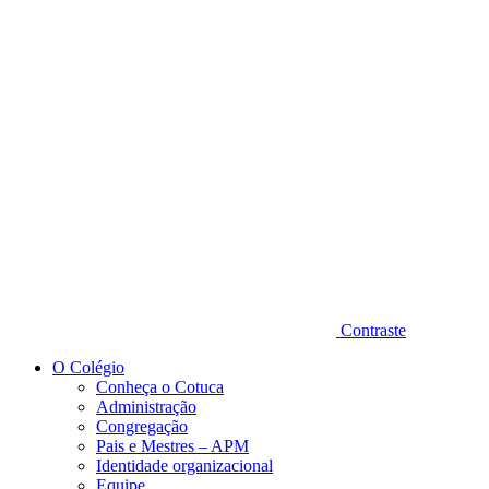
Diminuir fonte
Contraste
O Colégio
Conheça o Cotuca
Administração
Congregação
Pais e Mestres – APM
Identidade organizacional
Equipe