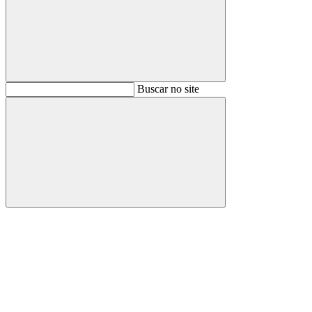
Buscar
Buscar no site
Buscar
Aumentar fonte