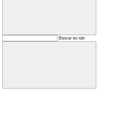
Buscar
Buscar no site
Buscar
Aumentar fonte