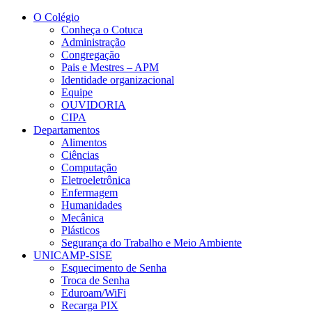
Conteúdo principal
Menu principal
Rodapé
O Colégio
Conheça o Cotuca
Administração
Congregação
Pais e Mestres – APM
Identidade organizacional
Equipe
OUVIDORIA
CIPA
Departamentos
Alimentos
Ciências
Computação
Eletroeletrônica
Enfermagem
Humanidades
Mecânica
Plásticos
Segurança do Trabalho e Meio Ambiente
UNICAMP-SISE
Esquecimento de Senha
Troca de Senha
Eduroam/WiFi
Recarga PIX