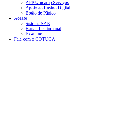
APP Unicamp Serviços
Apoio ao Ensino Digital
Botão de Pânico
Acesse
Sistema SAE
E-mail Institucional
Ex-aluno
Fale com o COTUCA
Aumentar fonte
Diminuir fonte