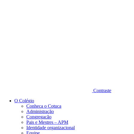
Diminuir fonte
Contraste
O Colégio
Conheça o Cotuca
Administração
Congregação
Pais e Mestres – APM
Identidade organizacional
Equipe