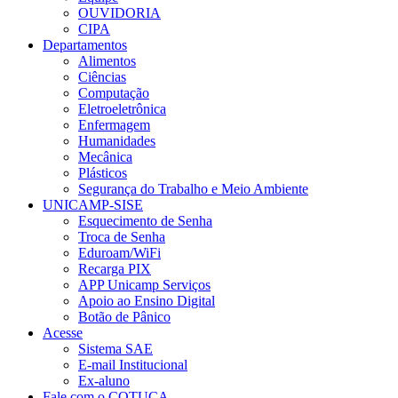
OUVIDORIA
CIPA
Departamentos
Alimentos
Ciências
Computação
Eletroeletrônica
Enfermagem
Humanidades
Mecânica
Plásticos
Segurança do Trabalho e Meio Ambiente
UNICAMP-SISE
Esquecimento de Senha
Troca de Senha
Eduroam/WiFi
Recarga PIX
APP Unicamp Serviços
Apoio ao Ensino Digital
Botão de Pânico
Acesse
Sistema SAE
E-mail Institucional
Ex-aluno
Fale com o COTUCA