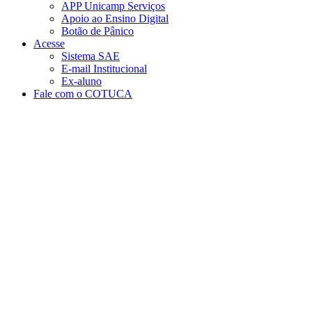
APP Unicamp Serviços
Apoio ao Ensino Digital
Botão de Pânico
Acesse
Sistema SAE
E-mail Institucional
Ex-aluno
Fale com o COTUCA
Aumentar fonte
Diminuir fonte