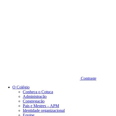
Diminuir fonte
Contraste
O Colégio
Conheça o Cotuca
Administração
Congregação
Pais e Mestres – APM
Identidade organizacional
Equipe