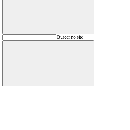
Buscar
Buscar no site
Buscar
Aumentar fonte