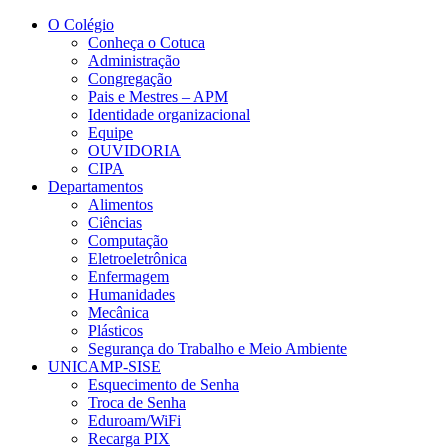
Conteúdo principal
Menu principal
Rodapé
O Colégio
Conheça o Cotuca
Administração
Congregação
Pais e Mestres – APM
Identidade organizacional
Equipe
OUVIDORIA
CIPA
Departamentos
Alimentos
Ciências
Computação
Eletroeletrônica
Enfermagem
Humanidades
Mecânica
Plásticos
Segurança do Trabalho e Meio Ambiente
UNICAMP-SISE
Esquecimento de Senha
Troca de Senha
Eduroam/WiFi
Recarga PIX