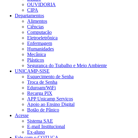
OUVIDORIA
CIPA
Departamentos
Alimentos
Ciências
Computação
Eletroeletrônica
Enfermagem
Humanidades
Mecânica
Plásticos
Segurança do Trabalho e Meio Ambiente
UNICAMP-SISE
Esquecimento de Senha
Troca de Senha
Eduroam/WiFi
Recarga PIX
APP Unicamp Serviços
Apoio ao Ensino Digital
Botão de Pânico
Acesse
Sistema SAE
E-mail Institucional
Ex-aluno
Fale com o COTUCA