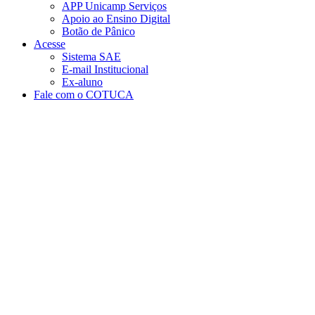
APP Unicamp Serviços
Apoio ao Ensino Digital
Botão de Pânico
Acesse
Sistema SAE
E-mail Institucional
Ex-aluno
Fale com o COTUCA
Aumentar fonte
Diminuir fonte