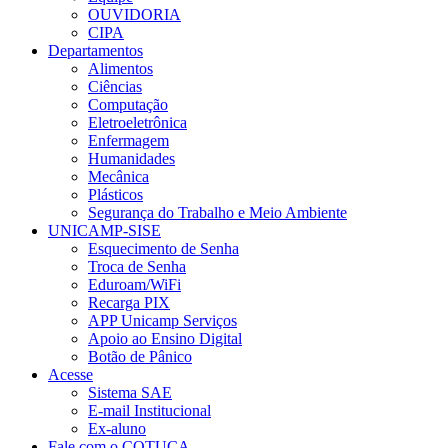
OUVIDORIA
CIPA
Departamentos
Alimentos
Ciências
Computação
Eletroeletrônica
Enfermagem
Humanidades
Mecânica
Plásticos
Segurança do Trabalho e Meio Ambiente
UNICAMP-SISE
Esquecimento de Senha
Troca de Senha
Eduroam/WiFi
Recarga PIX
APP Unicamp Serviços
Apoio ao Ensino Digital
Botão de Pânico
Acesse
Sistema SAE
E-mail Institucional
Ex-aluno
Fale com o COTUCA