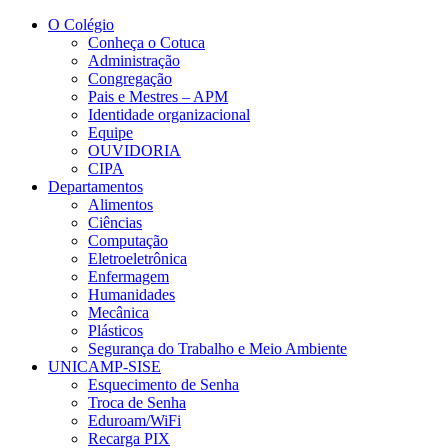
Conteúdo principal
Menu principal
Rodapé
O Colégio
Conheça o Cotuca
Administração
Congregação
Pais e Mestres – APM
Identidade organizacional
Equipe
OUVIDORIA
CIPA
Departamentos
Alimentos
Ciências
Computação
Eletroeletrônica
Enfermagem
Humanidades
Mecânica
Plásticos
Segurança do Trabalho e Meio Ambiente
UNICAMP-SISE
Esquecimento de Senha
Troca de Senha
Eduroam/WiFi
Recarga PIX