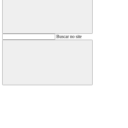
Buscar
Buscar no site
Buscar
Aumentar fonte