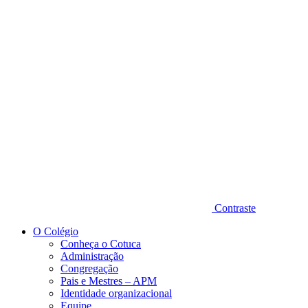
Diminuir fonte
Contraste
O Colégio
Conheça o Cotuca
Administração
Congregação
Pais e Mestres – APM
Identidade organizacional
Equipe