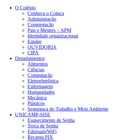
Conteúdo principal
Menu principal
Rodapé
O Colégio
Conheça o Cotuca
Administração
Congregação
Pais e Mestres – APM
Identidade organizacional
Equipe
OUVIDORIA
CIPA
Departamentos
Alimentos
Ciências
Computação
Eletroeletrônica
Enfermagem
Humanidades
Mecânica
Plásticos
Segurança do Trabalho e Meio Ambiente
UNICAMP-SISE
Esquecimento de Senha
Troca de Senha
Eduroam/WiFi
Recarga PIX