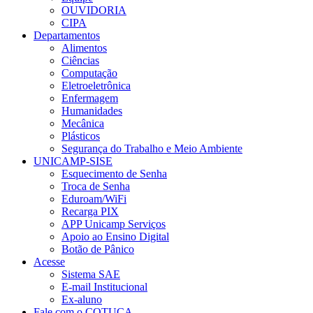
OUVIDORIA
CIPA
Departamentos
Alimentos
Ciências
Computação
Eletroeletrônica
Enfermagem
Humanidades
Mecânica
Plásticos
Segurança do Trabalho e Meio Ambiente
UNICAMP-SISE
Esquecimento de Senha
Troca de Senha
Eduroam/WiFi
Recarga PIX
APP Unicamp Serviços
Apoio ao Ensino Digital
Botão de Pânico
Acesse
Sistema SAE
E-mail Institucional
Ex-aluno
Fale com o COTUCA