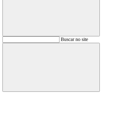
Buscar
Buscar no site
Buscar
Aumentar fonte