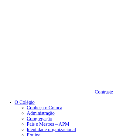
Diminuir fonte
Contraste
O Colégio
Conheça o Cotuca
Administração
Congregação
Pais e Mestres – APM
Identidade organizacional
Equipe