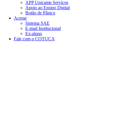
APP Unicamp Serviços
Apoio ao Ensino Digital
Botão de Pânico
Acesse
Sistema SAE
E-mail Institucional
Ex-aluno
Fale com o COTUCA
Aumentar fonte
Diminuir fonte