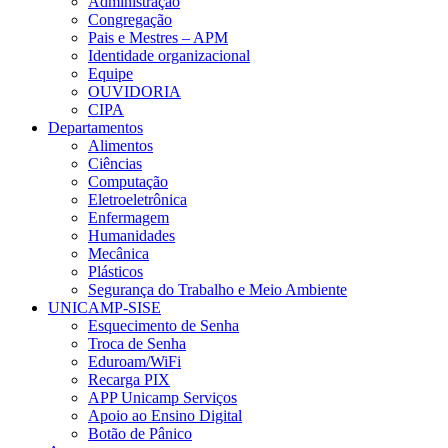
Administração
Congregação
Pais e Mestres – APM
Identidade organizacional
Equipe
OUVIDORIA
CIPA
Departamentos
Alimentos
Ciências
Computação
Eletroeletrônica
Enfermagem
Humanidades
Mecânica
Plásticos
Segurança do Trabalho e Meio Ambiente
UNICAMP-SISE
Esquecimento de Senha
Troca de Senha
Eduroam/WiFi
Recarga PIX
APP Unicamp Serviços
Apoio ao Ensino Digital
Botão de Pânico