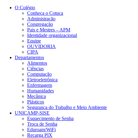
Conteúdo principal
Menu principal
Rodapé
O Colégio
Conheça o Cotuca
Administração
Congregação
Pais e Mestres – APM
Identidade organizacional
Equipe
OUVIDORIA
CIPA
Departamentos
Alimentos
Ciências
Computação
Eletroeletrônica
Enfermagem
Humanidades
Mecânica
Plásticos
Segurança do Trabalho e Meio Ambiente
UNICAMP-SISE
Esquecimento de Senha
Troca de Senha
Eduroam/WiFi
Recarga PIX