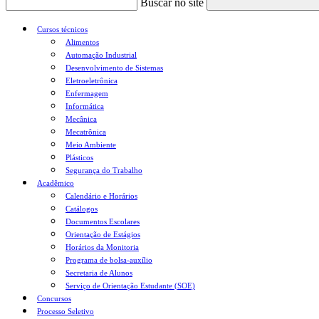
Buscar no site
Cursos técnicos
Alimentos
Automação Industrial
Desenvolvimento de Sistemas
Eletroeletrônica
Enfermagem
Informática
Mecânica
Mecatrônica
Meio Ambiente
Plásticos
Segurança do Trabalho
Acadêmico
Calendário e Horários
Catálogos
Documentos Escolares
Orientação de Estágios
Horários da Monitoria
Programa de bolsa-auxílio
Secretaria de Alunos
Serviço de Orientação Estudante (SOE)
Concursos
Processo Seletivo