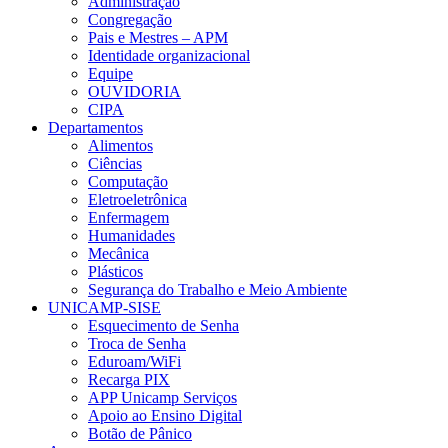
Administração
Congregação
Pais e Mestres – APM
Identidade organizacional
Equipe
OUVIDORIA
CIPA
Departamentos
Alimentos
Ciências
Computação
Eletroeletrônica
Enfermagem
Humanidades
Mecânica
Plásticos
Segurança do Trabalho e Meio Ambiente
UNICAMP-SISE
Esquecimento de Senha
Troca de Senha
Eduroam/WiFi
Recarga PIX
APP Unicamp Serviços
Apoio ao Ensino Digital
Botão de Pânico