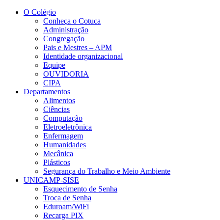
Conteúdo principal
Menu principal
Rodapé
O Colégio
Conheça o Cotuca
Administração
Congregação
Pais e Mestres – APM
Identidade organizacional
Equipe
OUVIDORIA
CIPA
Departamentos
Alimentos
Ciências
Computação
Eletroeletrônica
Enfermagem
Humanidades
Mecânica
Plásticos
Segurança do Trabalho e Meio Ambiente
UNICAMP-SISE
Esquecimento de Senha
Troca de Senha
Eduroam/WiFi
Recarga PIX