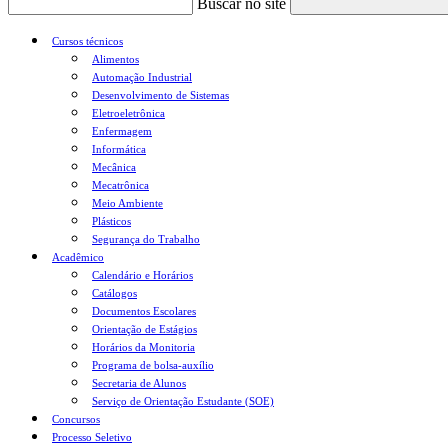
Buscar no site
Cursos técnicos
Alimentos
Automação Industrial
Desenvolvimento de Sistemas
Eletroeletrônica
Enfermagem
Informática
Mecânica
Mecatrônica
Meio Ambiente
Plásticos
Segurança do Trabalho
Acadêmico
Calendário e Horários
Catálogos
Documentos Escolares
Orientação de Estágios
Horários da Monitoria
Programa de bolsa-auxílio
Secretaria de Alunos
Serviço de Orientação Estudante (SOE)
Concursos
Processo Seletivo