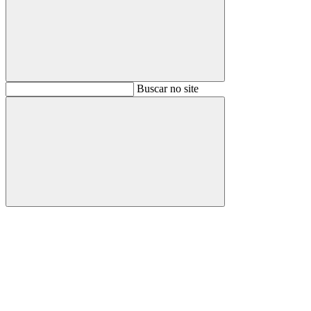
Buscar
Buscar no site
Buscar
Aumentar fonte