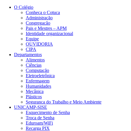
Conteúdo principal
Menu principal
Rodapé
O Colégio
Conheça o Cotuca
Administração
Congregação
Pais e Mestres – APM
Identidade organizacional
Equipe
OUVIDORIA
CIPA
Departamentos
Alimentos
Ciências
Computação
Eletroeletrônica
Enfermagem
Humanidades
Mecânica
Plásticos
Segurança do Trabalho e Meio Ambiente
UNICAMP-SISE
Esquecimento de Senha
Troca de Senha
Eduroam/WiFi
Recarga PIX