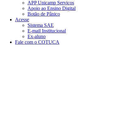
APP Unicamp Serviços
Apoio ao Ensino Digital
Botão de Pânico
Acesse
Sistema SAE
E-mail Institucional
Ex-aluno
Fale com o COTUCA
Aumentar fonte
Diminuir fonte