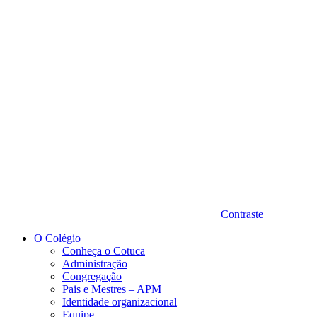
Diminuir fonte
Contraste
O Colégio
Conheça o Cotuca
Administração
Congregação
Pais e Mestres – APM
Identidade organizacional
Equipe