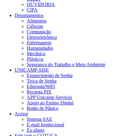
OUVIDORIA
CIPA
Departamentos
Alimentos
Ciências
Computação
Eletroeletrônica
Enfermagem
Humanidades
Mecânica
Plásticos
Segurança do Trabalho e Meio Ambiente
UNICAMP-SISE
Esquecimento de Senha
Troca de Senha
Eduroam/WiFi
Recarga PIX
APP Unicamp Serviços
Apoio ao Ensino Digital
Botão de Pânico
Acesse
Sistema SAE
E-mail Institucional
Ex-aluno
Fale com o COTUCA