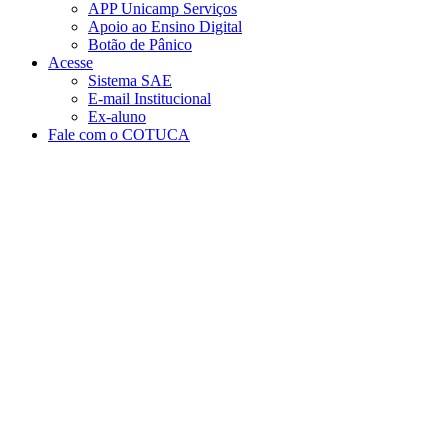
APP Unicamp Serviços
Apoio ao Ensino Digital
Botão de Pânico
Acesse
Sistema SAE
E-mail Institucional
Ex-aluno
Fale com o COTUCA
Aumentar fonte
Diminuir fonte