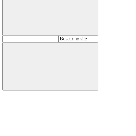
Buscar
Buscar no site
Buscar
Aumentar fonte