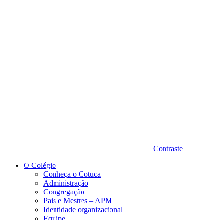
Diminuir fonte
Contraste
O Colégio
Conheça o Cotuca
Administração
Congregação
Pais e Mestres – APM
Identidade organizacional
Equipe