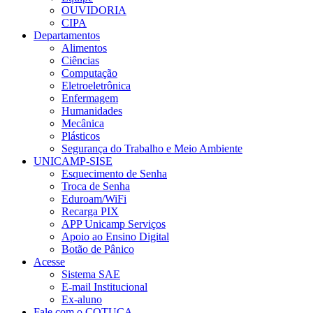
OUVIDORIA
CIPA
Departamentos
Alimentos
Ciências
Computação
Eletroeletrônica
Enfermagem
Humanidades
Mecânica
Plásticos
Segurança do Trabalho e Meio Ambiente
UNICAMP-SISE
Esquecimento de Senha
Troca de Senha
Eduroam/WiFi
Recarga PIX
APP Unicamp Serviços
Apoio ao Ensino Digital
Botão de Pânico
Acesse
Sistema SAE
E-mail Institucional
Ex-aluno
Fale com o COTUCA