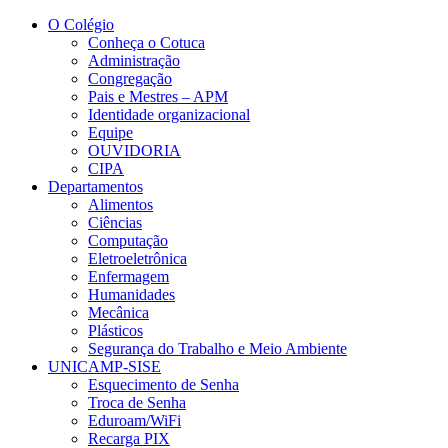
Conteúdo principal
Menu principal
Rodapé
O Colégio
Conheça o Cotuca
Administração
Congregação
Pais e Mestres – APM
Identidade organizacional
Equipe
OUVIDORIA
CIPA
Departamentos
Alimentos
Ciências
Computação
Eletroeletrônica
Enfermagem
Humanidades
Mecânica
Plásticos
Segurança do Trabalho e Meio Ambiente
UNICAMP-SISE
Esquecimento de Senha
Troca de Senha
Eduroam/WiFi
Recarga PIX