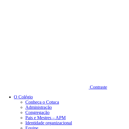
Diminuir fonte
Contraste
O Colégio
Conheça o Cotuca
Administração
Congregação
Pais e Mestres – APM
Identidade organizacional
Equipe