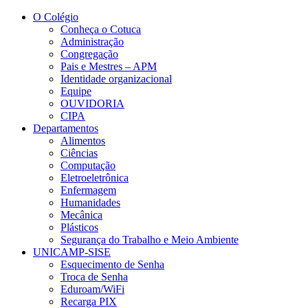
Conteúdo principal
Menu principal
Rodapé
O Colégio
Conheça o Cotuca
Administração
Congregação
Pais e Mestres – APM
Identidade organizacional
Equipe
OUVIDORIA
CIPA
Departamentos
Alimentos
Ciências
Computação
Eletroeletrônica
Enfermagem
Humanidades
Mecânica
Plásticos
Segurança do Trabalho e Meio Ambiente
UNICAMP-SISE
Esquecimento de Senha
Troca de Senha
Eduroam/WiFi
Recarga PIX