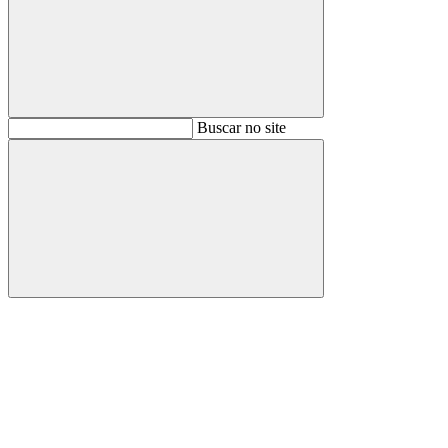
Buscar
Buscar no site
Buscar
Aumentar fonte