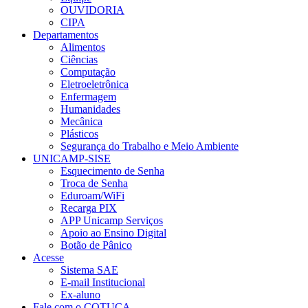
OUVIDORIA
CIPA
Departamentos
Alimentos
Ciências
Computação
Eletroeletrônica
Enfermagem
Humanidades
Mecânica
Plásticos
Segurança do Trabalho e Meio Ambiente
UNICAMP-SISE
Esquecimento de Senha
Troca de Senha
Eduroam/WiFi
Recarga PIX
APP Unicamp Serviços
Apoio ao Ensino Digital
Botão de Pânico
Acesse
Sistema SAE
E-mail Institucional
Ex-aluno
Fale com o COTUCA