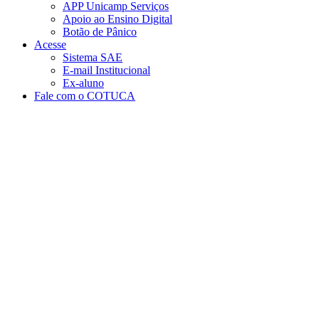
APP Unicamp Serviços
Apoio ao Ensino Digital
Botão de Pânico
Acesse
Sistema SAE
E-mail Institucional
Ex-aluno
Fale com o COTUCA
Aumentar fonte
Diminuir fonte