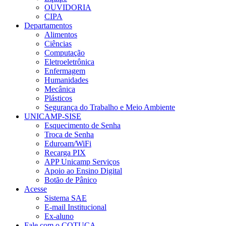
OUVIDORIA
CIPA
Departamentos
Alimentos
Ciências
Computação
Eletroeletrônica
Enfermagem
Humanidades
Mecânica
Plásticos
Segurança do Trabalho e Meio Ambiente
UNICAMP-SISE
Esquecimento de Senha
Troca de Senha
Eduroam/WiFi
Recarga PIX
APP Unicamp Serviços
Apoio ao Ensino Digital
Botão de Pânico
Acesse
Sistema SAE
E-mail Institucional
Ex-aluno
Fale com o COTUCA