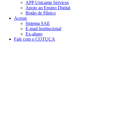
APP Unicamp Serviços
Apoio ao Ensino Digital
Botão de Pânico
Acesse
Sistema SAE
E-mail Institucional
Ex-aluno
Fale com o COTUCA
Aumentar fonte
Diminuir fonte