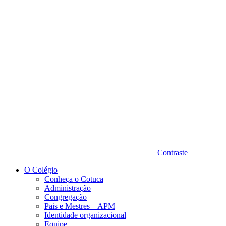
Diminuir fonte
Contraste
O Colégio
Conheça o Cotuca
Administração
Congregação
Pais e Mestres – APM
Identidade organizacional
Equipe