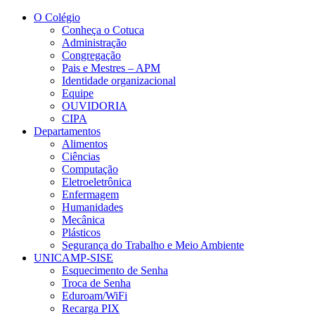
Conteúdo principal
Menu principal
Rodapé
O Colégio
Conheça o Cotuca
Administração
Congregação
Pais e Mestres – APM
Identidade organizacional
Equipe
OUVIDORIA
CIPA
Departamentos
Alimentos
Ciências
Computação
Eletroeletrônica
Enfermagem
Humanidades
Mecânica
Plásticos
Segurança do Trabalho e Meio Ambiente
UNICAMP-SISE
Esquecimento de Senha
Troca de Senha
Eduroam/WiFi
Recarga PIX