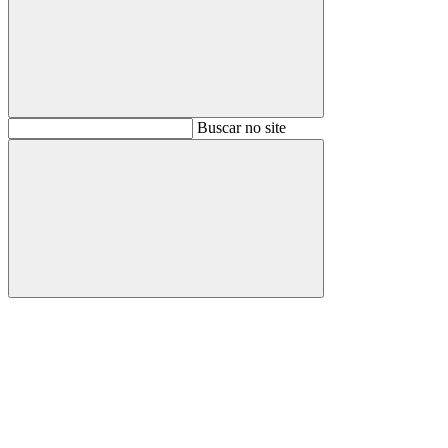
Buscar
Buscar no site
Buscar
Aumentar fonte