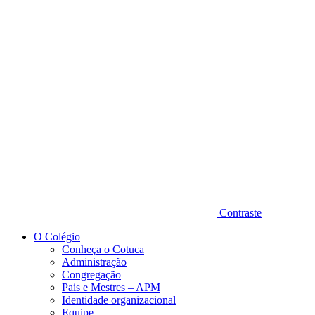
Diminuir fonte
Contraste
O Colégio
Conheça o Cotuca
Administração
Congregação
Pais e Mestres – APM
Identidade organizacional
Equipe