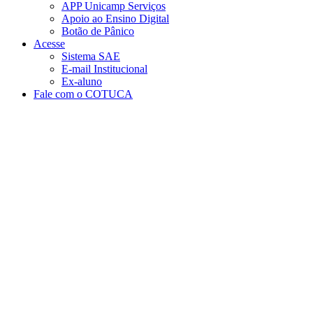
APP Unicamp Serviços
Apoio ao Ensino Digital
Botão de Pânico
Acesse
Sistema SAE
E-mail Institucional
Ex-aluno
Fale com o COTUCA
Aumentar fonte
Diminuir fonte