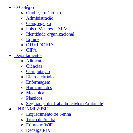
Conteúdo principal
Menu principal
Rodapé
O Colégio
Conheça o Cotuca
Administração
Congregação
Pais e Mestres – APM
Identidade organizacional
Equipe
OUVIDORIA
CIPA
Departamentos
Alimentos
Ciências
Computação
Eletroeletrônica
Enfermagem
Humanidades
Mecânica
Plásticos
Segurança do Trabalho e Meio Ambiente
UNICAMP-SISE
Esquecimento de Senha
Troca de Senha
Eduroam/WiFi
Recarga PIX