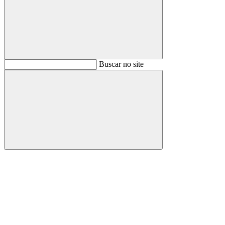
Buscar
Buscar no site
Buscar
Aumentar fonte