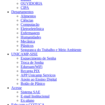
OUVIDORIA
CIPA
Departamentos
Alimentos
Ciências
Computação
Eletroeletrônica
Enfermagem
Humanidades
Mecânica
Plásticos
Segurança do Trabalho e Meio Ambiente
UNICAMP-SISE
Esquecimento de Senha
Troca de Senha
Eduroam/WiFi
Recarga PIX
APP Unicamp Serviços
Apoio ao Ensino Digital
Botão de Pânico
Acesse
Sistema SAE
E-mail Institucional
Ex-aluno
Fale com o COTUCA