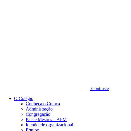
Diminuir fonte
Contraste
O Colégio
Conheça o Cotuca
Administração
Congregação
Pais e Mestres – APM
Identidade organizacional
Equipe