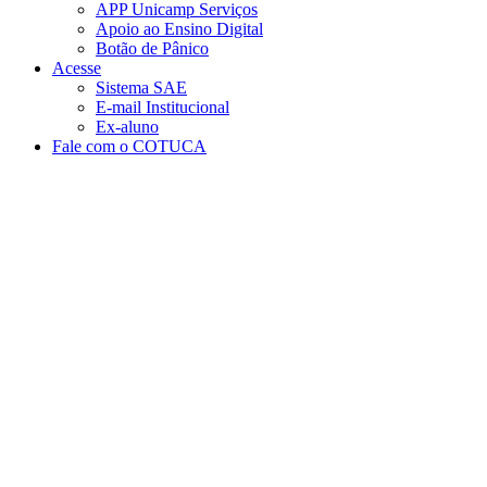
APP Unicamp Serviços
Apoio ao Ensino Digital
Botão de Pânico
Acesse
Sistema SAE
E-mail Institucional
Ex-aluno
Fale com o COTUCA
Aumentar fonte
Diminuir fonte