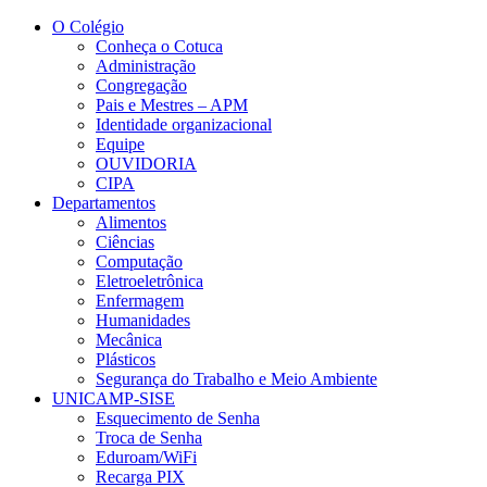
Conteúdo principal
Menu principal
Rodapé
O Colégio
Conheça o Cotuca
Administração
Congregação
Pais e Mestres – APM
Identidade organizacional
Equipe
OUVIDORIA
CIPA
Departamentos
Alimentos
Ciências
Computação
Eletroeletrônica
Enfermagem
Humanidades
Mecânica
Plásticos
Segurança do Trabalho e Meio Ambiente
UNICAMP-SISE
Esquecimento de Senha
Troca de Senha
Eduroam/WiFi
Recarga PIX