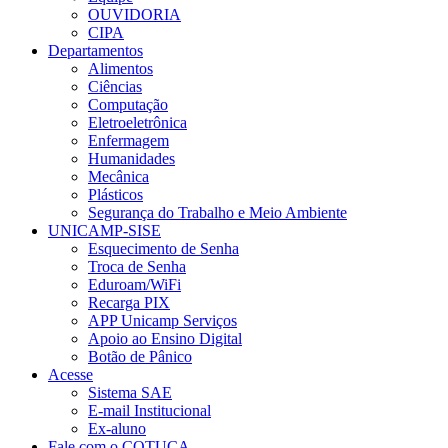
OUVIDORIA
CIPA
Departamentos
Alimentos
Ciências
Computação
Eletroeletrônica
Enfermagem
Humanidades
Mecânica
Plásticos
Segurança do Trabalho e Meio Ambiente
UNICAMP-SISE
Esquecimento de Senha
Troca de Senha
Eduroam/WiFi
Recarga PIX
APP Unicamp Serviços
Apoio ao Ensino Digital
Botão de Pânico
Acesse
Sistema SAE
E-mail Institucional
Ex-aluno
Fale com o COTUCA