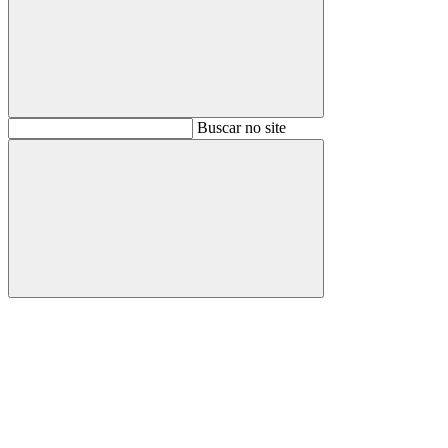
Buscar
Buscar no site
Buscar
Aumentar fonte