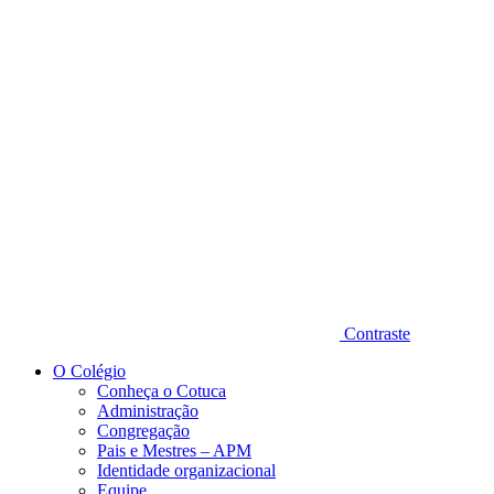
Diminuir fonte
Contraste
O Colégio
Conheça o Cotuca
Administração
Congregação
Pais e Mestres – APM
Identidade organizacional
Equipe