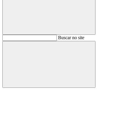
Buscar
Buscar no site
Buscar
Aumentar fonte