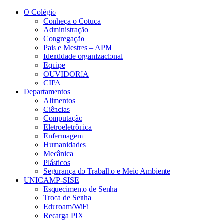
Conteúdo principal
Menu principal
Rodapé
O Colégio
Conheça o Cotuca
Administração
Congregação
Pais e Mestres – APM
Identidade organizacional
Equipe
OUVIDORIA
CIPA
Departamentos
Alimentos
Ciências
Computação
Eletroeletrônica
Enfermagem
Humanidades
Mecânica
Plásticos
Segurança do Trabalho e Meio Ambiente
UNICAMP-SISE
Esquecimento de Senha
Troca de Senha
Eduroam/WiFi
Recarga PIX