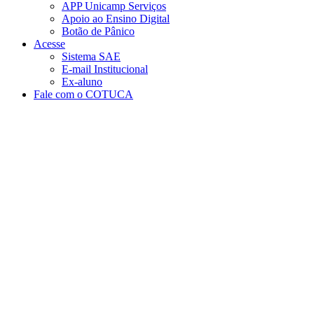
APP Unicamp Serviços
Apoio ao Ensino Digital
Botão de Pânico
Acesse
Sistema SAE
E-mail Institucional
Ex-aluno
Fale com o COTUCA
Aumentar fonte
Diminuir fonte