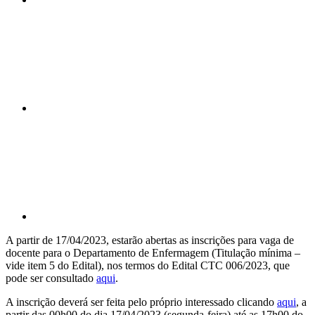
Compartilhar n
Compartilhar p
A partir de 17/04/2023, estarão abertas as inscrições para vaga de
docente para o Departamento de Enfermagem (Titulação mínima –
vide item 5 do Edital), nos termos do Edital CTC 006/2023, que
pode ser consultado
aqui
.
A inscrição deverá ser feita pelo próprio interessado clicando
aqui
, a
partir das 00h00 do dia 17/04/2023 (segunda-feira) até as 17h00 do