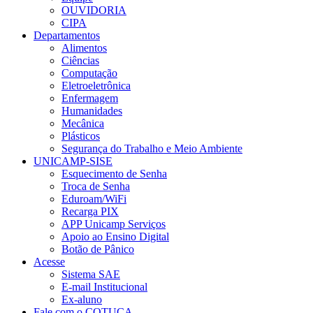
OUVIDORIA
CIPA
Departamentos
Alimentos
Ciências
Computação
Eletroeletrônica
Enfermagem
Humanidades
Mecânica
Plásticos
Segurança do Trabalho e Meio Ambiente
UNICAMP-SISE
Esquecimento de Senha
Troca de Senha
Eduroam/WiFi
Recarga PIX
APP Unicamp Serviços
Apoio ao Ensino Digital
Botão de Pânico
Acesse
Sistema SAE
E-mail Institucional
Ex-aluno
Fale com o COTUCA