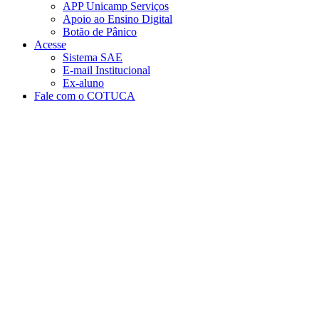
APP Unicamp Serviços
Apoio ao Ensino Digital
Botão de Pânico
Acesse
Sistema SAE
E-mail Institucional
Ex-aluno
Fale com o COTUCA
Aumentar fonte
Diminuir fonte