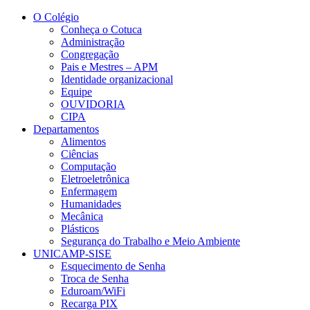
Conteúdo principal
Menu principal
Rodapé
O Colégio
Conheça o Cotuca
Administração
Congregação
Pais e Mestres – APM
Identidade organizacional
Equipe
OUVIDORIA
CIPA
Departamentos
Alimentos
Ciências
Computação
Eletroeletrônica
Enfermagem
Humanidades
Mecânica
Plásticos
Segurança do Trabalho e Meio Ambiente
UNICAMP-SISE
Esquecimento de Senha
Troca de Senha
Eduroam/WiFi
Recarga PIX