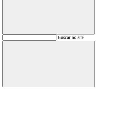
Buscar
Buscar no site
Buscar
Aumentar fonte