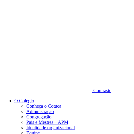
Diminuir fonte
Contraste
O Colégio
Conheça o Cotuca
Administração
Congregação
Pais e Mestres – APM
Identidade organizacional
Equipe