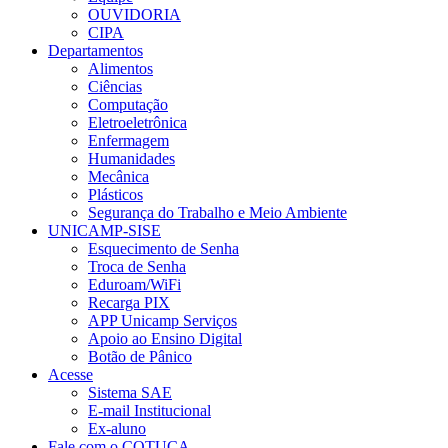
OUVIDORIA
CIPA
Departamentos
Alimentos
Ciências
Computação
Eletroeletrônica
Enfermagem
Humanidades
Mecânica
Plásticos
Segurança do Trabalho e Meio Ambiente
UNICAMP-SISE
Esquecimento de Senha
Troca de Senha
Eduroam/WiFi
Recarga PIX
APP Unicamp Serviços
Apoio ao Ensino Digital
Botão de Pânico
Acesse
Sistema SAE
E-mail Institucional
Ex-aluno
Fale com o COTUCA