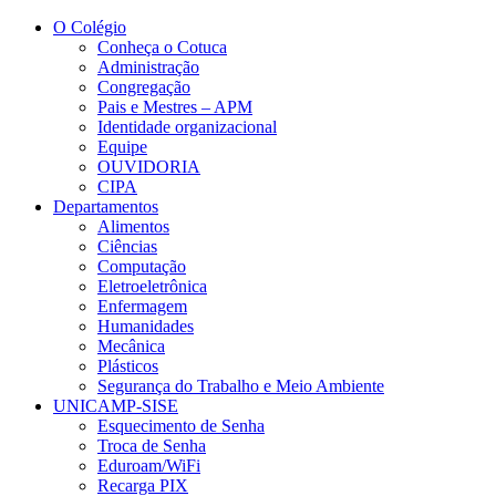
Conteúdo principal
Menu principal
Rodapé
O Colégio
Conheça o Cotuca
Administração
Congregação
Pais e Mestres – APM
Identidade organizacional
Equipe
OUVIDORIA
CIPA
Departamentos
Alimentos
Ciências
Computação
Eletroeletrônica
Enfermagem
Humanidades
Mecânica
Plásticos
Segurança do Trabalho e Meio Ambiente
UNICAMP-SISE
Esquecimento de Senha
Troca de Senha
Eduroam/WiFi
Recarga PIX