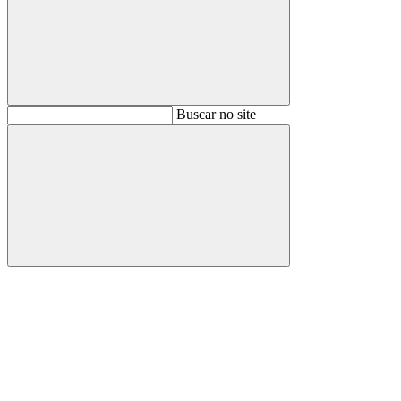
Buscar
Buscar no site
Buscar
Aumentar fonte