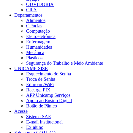
OUVIDORIA
CIPA
Departamentos
Alimentos
Ciências
Computação
Eletroeletrônica
Enfermagem
Humanidades
Mecânica
Plásticos
Segurança do Trabalho e Meio Ambiente
UNICAMP-SISE
Esquecimento de Senha
Troca de Senha
Eduroam/WiFi
Recarga PIX
APP Unicamp Serviços
Apoio ao Ensino Digital
Botão de Pânico
Acesse
Sistema SAE
E-mail Institucional
Ex-aluno
Fale com o COTUCA