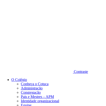
Diminuir fonte
Contraste
O Colégio
Conheça o Cotuca
Administração
Congregação
Pais e Mestres – APM
Identidade organizacional
Equipe