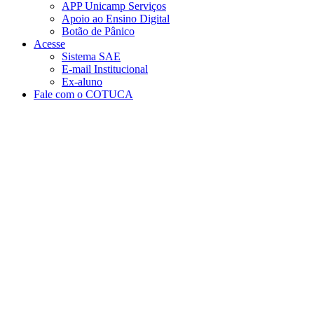
APP Unicamp Serviços
Apoio ao Ensino Digital
Botão de Pânico
Acesse
Sistema SAE
E-mail Institucional
Ex-aluno
Fale com o COTUCA
Aumentar fonte
Diminuir fonte