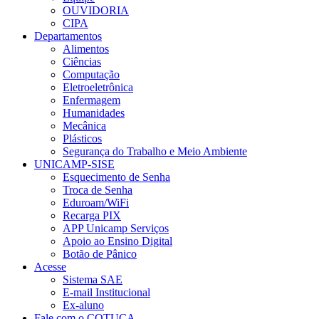
OUVIDORIA
CIPA
Departamentos
Alimentos
Ciências
Computação
Eletroeletrônica
Enfermagem
Humanidades
Mecânica
Plásticos
Segurança do Trabalho e Meio Ambiente
UNICAMP-SISE
Esquecimento de Senha
Troca de Senha
Eduroam/WiFi
Recarga PIX
APP Unicamp Serviços
Apoio ao Ensino Digital
Botão de Pânico
Acesse
Sistema SAE
E-mail Institucional
Ex-aluno
Fale com o COTUCA