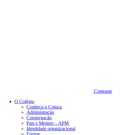
Diminuir fonte
Contraste
O Colégio
Conheça o Cotuca
Administração
Congregação
Pais e Mestres – APM
Identidade organizacional
Equipe