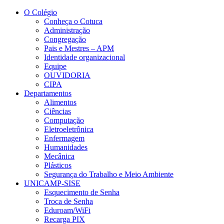
Conteúdo principal
Menu principal
Rodapé
O Colégio
Conheça o Cotuca
Administração
Congregação
Pais e Mestres – APM
Identidade organizacional
Equipe
OUVIDORIA
CIPA
Departamentos
Alimentos
Ciências
Computação
Eletroeletrônica
Enfermagem
Humanidades
Mecânica
Plásticos
Segurança do Trabalho e Meio Ambiente
UNICAMP-SISE
Esquecimento de Senha
Troca de Senha
Eduroam/WiFi
Recarga PIX