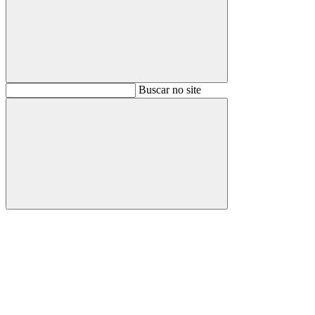
Buscar
Buscar no site
Buscar
Aumentar fonte