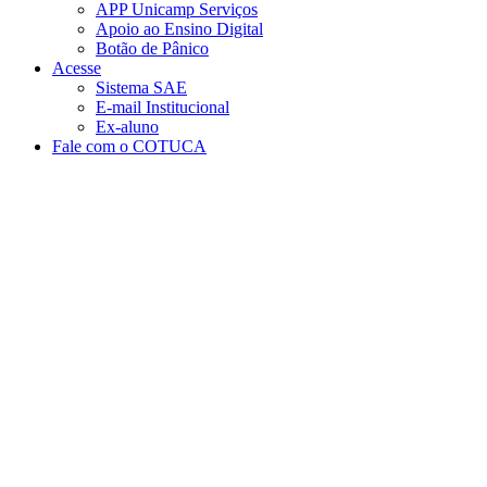
APP Unicamp Serviços
Apoio ao Ensino Digital
Botão de Pânico
Acesse
Sistema SAE
E-mail Institucional
Ex-aluno
Fale com o COTUCA
Aumentar fonte
Diminuir fonte