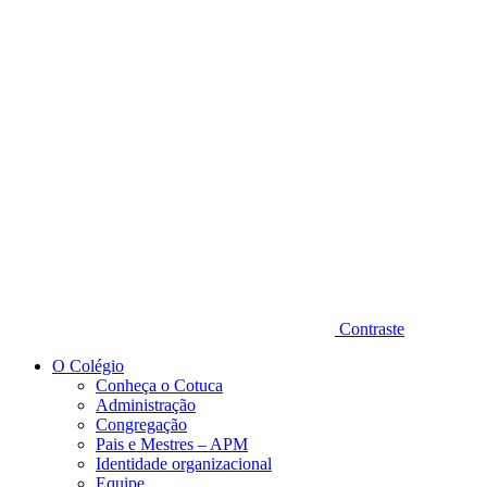
Diminuir fonte
Contraste
O Colégio
Conheça o Cotuca
Administração
Congregação
Pais e Mestres – APM
Identidade organizacional
Equipe