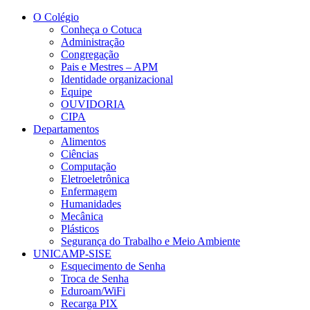
Conteúdo principal
Menu principal
Rodapé
O Colégio
Conheça o Cotuca
Administração
Congregação
Pais e Mestres – APM
Identidade organizacional
Equipe
OUVIDORIA
CIPA
Departamentos
Alimentos
Ciências
Computação
Eletroeletrônica
Enfermagem
Humanidades
Mecânica
Plásticos
Segurança do Trabalho e Meio Ambiente
UNICAMP-SISE
Esquecimento de Senha
Troca de Senha
Eduroam/WiFi
Recarga PIX