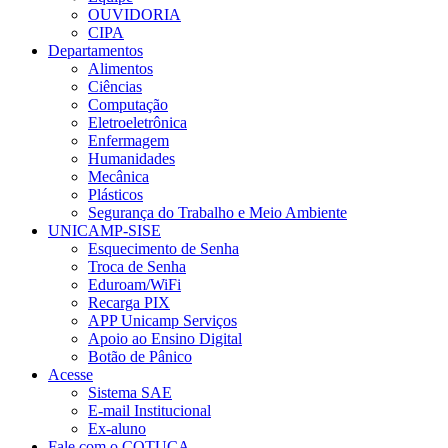
OUVIDORIA
CIPA
Departamentos
Alimentos
Ciências
Computação
Eletroeletrônica
Enfermagem
Humanidades
Mecânica
Plásticos
Segurança do Trabalho e Meio Ambiente
UNICAMP-SISE
Esquecimento de Senha
Troca de Senha
Eduroam/WiFi
Recarga PIX
APP Unicamp Serviços
Apoio ao Ensino Digital
Botão de Pânico
Acesse
Sistema SAE
E-mail Institucional
Ex-aluno
Fale com o COTUCA