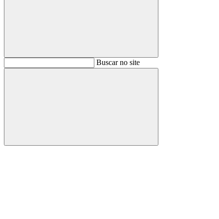
Buscar
Buscar no site
Buscar
Aumentar fonte