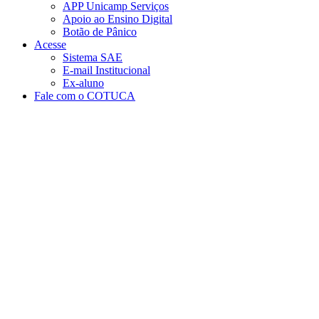
APP Unicamp Serviços
Apoio ao Ensino Digital
Botão de Pânico
Acesse
Sistema SAE
E-mail Institucional
Ex-aluno
Fale com o COTUCA
Aumentar fonte
Diminuir fonte