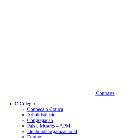
Diminuir fonte
Contraste
O Colégio
Conheça o Cotuca
Administração
Congregação
Pais e Mestres – APM
Identidade organizacional
Equipe