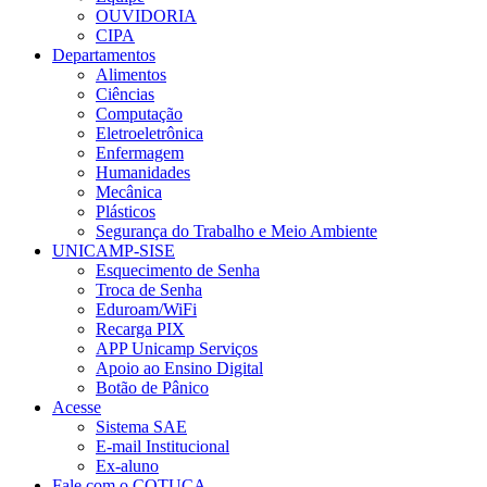
OUVIDORIA
CIPA
Departamentos
Alimentos
Ciências
Computação
Eletroeletrônica
Enfermagem
Humanidades
Mecânica
Plásticos
Segurança do Trabalho e Meio Ambiente
UNICAMP-SISE
Esquecimento de Senha
Troca de Senha
Eduroam/WiFi
Recarga PIX
APP Unicamp Serviços
Apoio ao Ensino Digital
Botão de Pânico
Acesse
Sistema SAE
E-mail Institucional
Ex-aluno
Fale com o COTUCA