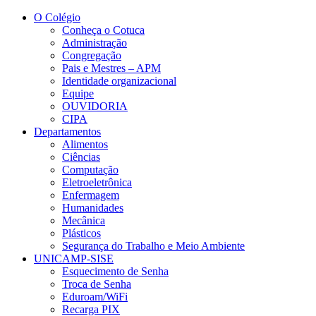
Conteúdo principal
Menu principal
Rodapé
O Colégio
Conheça o Cotuca
Administração
Congregação
Pais e Mestres – APM
Identidade organizacional
Equipe
OUVIDORIA
CIPA
Departamentos
Alimentos
Ciências
Computação
Eletroeletrônica
Enfermagem
Humanidades
Mecânica
Plásticos
Segurança do Trabalho e Meio Ambiente
UNICAMP-SISE
Esquecimento de Senha
Troca de Senha
Eduroam/WiFi
Recarga PIX