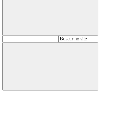
Buscar
Buscar no site
Buscar
Aumentar fonte