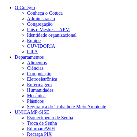
Conteúdo principal
Menu principal
Rodapé
O Colégio
Conheça o Cotuca
Administração
Congregação
Pais e Mestres – APM
Identidade organizacional
Equipe
OUVIDORIA
CIPA
Departamentos
Alimentos
Ciências
Computação
Eletroeletrônica
Enfermagem
Humanidades
Mecânica
Plásticos
Segurança do Trabalho e Meio Ambiente
UNICAMP-SISE
Esquecimento de Senha
Troca de Senha
Eduroam/WiFi
Recarga PIX