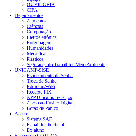
OUVIDORIA
CIPA
Departamentos
Alimentos
Ciências
Computação
Eletroeletrônica
Enfermagem
Humanidades
Mecânica
Plásticos
Segurança do Trabalho e Meio Ambiente
UNICAMP-SISE
Esquecimento de Senha
Troca de Senha
Eduroam/WiFi
Recarga PIX
APP Unicamp Serviços
Apoio ao Ensino Digital
Botão de Pânico
Acesse
Sistema SAE
E-mail Institucional
Ex-aluno
Fale com o COTUCA