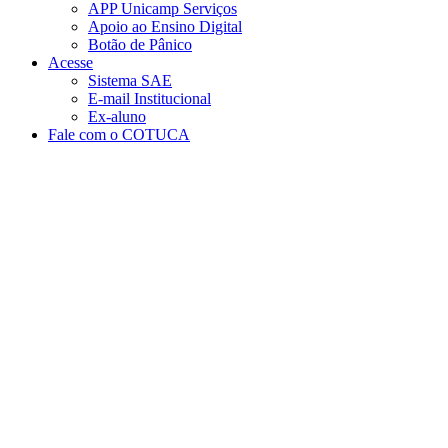
APP Unicamp Serviços
Apoio ao Ensino Digital
Botão de Pânico
Acesse
Sistema SAE
E-mail Institucional
Ex-aluno
Fale com o COTUCA
Aumentar fonte
Diminuir fonte