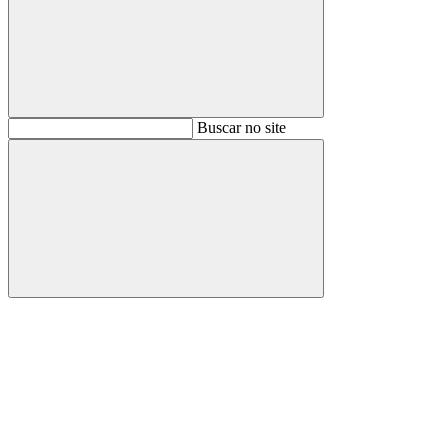
Buscar
Buscar no site
Buscar
Aumentar fonte