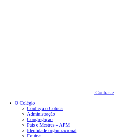
Diminuir fonte
Contraste
O Colégio
Conheça o Cotuca
Administração
Congregação
Pais e Mestres – APM
Identidade organizacional
Equipe