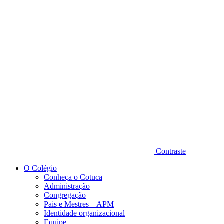
Diminuir fonte
Contraste
O Colégio
Conheça o Cotuca
Administração
Congregação
Pais e Mestres – APM
Identidade organizacional
Equipe