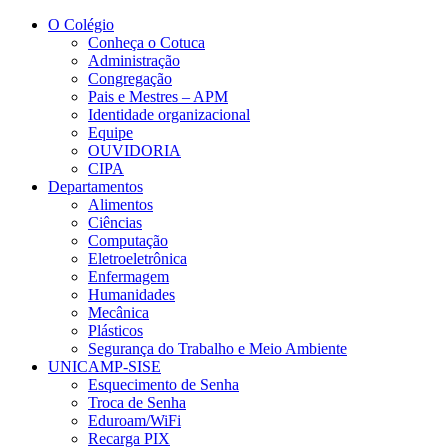
Conteúdo principal
Menu principal
Rodapé
O Colégio
Conheça o Cotuca
Administração
Congregação
Pais e Mestres – APM
Identidade organizacional
Equipe
OUVIDORIA
CIPA
Departamentos
Alimentos
Ciências
Computação
Eletroeletrônica
Enfermagem
Humanidades
Mecânica
Plásticos
Segurança do Trabalho e Meio Ambiente
UNICAMP-SISE
Esquecimento de Senha
Troca de Senha
Eduroam/WiFi
Recarga PIX