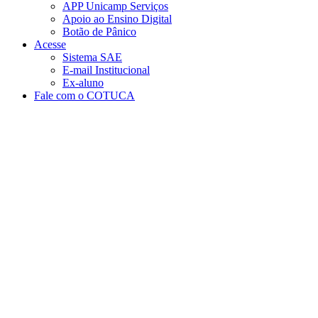
APP Unicamp Serviços
Apoio ao Ensino Digital
Botão de Pânico
Acesse
Sistema SAE
E-mail Institucional
Ex-aluno
Fale com o COTUCA
Aumentar fonte
Diminuir fonte