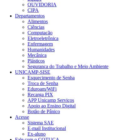
OUVIDORIA
CIPA
Departamentos
Alimentos
Ciências
Computação
Eletroeletrônica
Enfermagem
Humanidades
Mecânica
Plásticos
Segurança do Trabalho e Meio Ambiente
UNICAMP-SISE
Esquecimento de Senha
Troca de Senha
Eduroam/WiFi
Recarga PIX
APP Unicamp Serviços
Apoio ao Ensino Digital
Botão de Pânico
Acesse
Sistema SAE
E-mail Institucional
Ex-aluno
Fale com o COTUCA