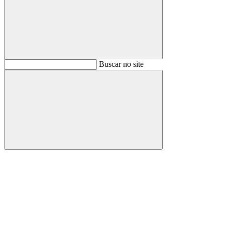
Buscar
Buscar no site
Buscar
Aumentar fonte