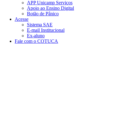
APP Unicamp Serviços
Apoio ao Ensino Digital
Botão de Pânico
Acesse
Sistema SAE
E-mail Institucional
Ex-aluno
Fale com o COTUCA
Aumentar fonte
Diminuir fonte