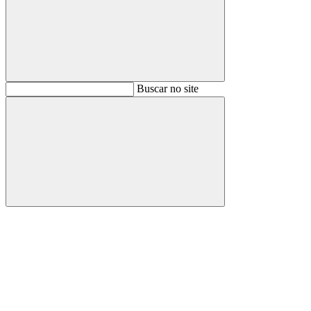
Buscar
Buscar no site
Buscar
Aumentar fonte