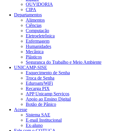
OUVIDORIA
CIPA
Departamentos
Alimentos
Ciências
Computação
Eletroeletrônica
Enfermagem
Humanidades
Mecânica
Plásticos
Segurança do Trabalho e Meio Ambiente
UNICAMP-SISE
Esquecimento de Senha
Troca de Senha
Eduroam/WiFi
Recarga PIX
APP Unicamp Serviços
Apoio ao Ensino Digital
Botão de Pânico
Acesse
Sistema SAE
E-mail Institucional
Ex-aluno
Fale com o COTUCA