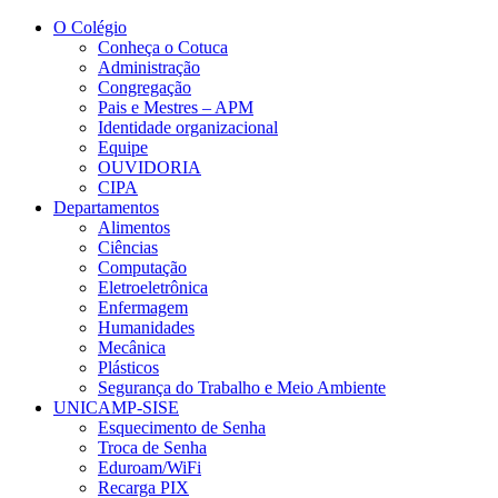
Conteúdo principal
Menu principal
Rodapé
O Colégio
Conheça o Cotuca
Administração
Congregação
Pais e Mestres – APM
Identidade organizacional
Equipe
OUVIDORIA
CIPA
Departamentos
Alimentos
Ciências
Computação
Eletroeletrônica
Enfermagem
Humanidades
Mecânica
Plásticos
Segurança do Trabalho e Meio Ambiente
UNICAMP-SISE
Esquecimento de Senha
Troca de Senha
Eduroam/WiFi
Recarga PIX