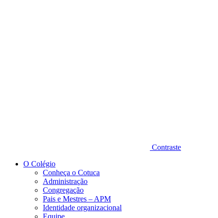
Diminuir fonte
Contraste
O Colégio
Conheça o Cotuca
Administração
Congregação
Pais e Mestres – APM
Identidade organizacional
Equipe