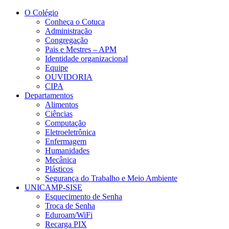
Conteúdo principal
Menu principal
Rodapé
O Colégio
Conheça o Cotuca
Administração
Congregação
Pais e Mestres – APM
Identidade organizacional
Equipe
OUVIDORIA
CIPA
Departamentos
Alimentos
Ciências
Computação
Eletroeletrônica
Enfermagem
Humanidades
Mecânica
Plásticos
Segurança do Trabalho e Meio Ambiente
UNICAMP-SISE
Esquecimento de Senha
Troca de Senha
Eduroam/WiFi
Recarga PIX