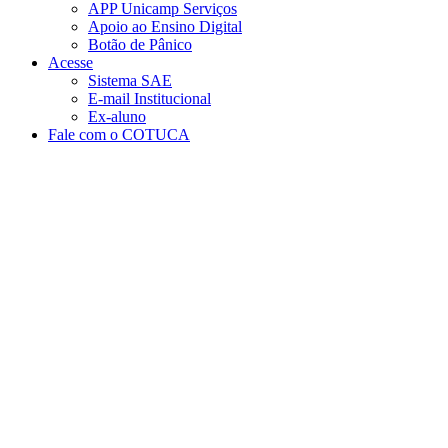
APP Unicamp Serviços
Apoio ao Ensino Digital
Botão de Pânico
Acesse
Sistema SAE
E-mail Institucional
Ex-aluno
Fale com o COTUCA
Aumentar fonte
Diminuir fonte