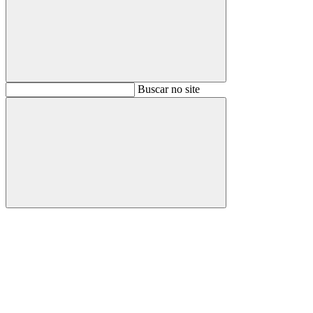
Buscar
Buscar no site
Buscar
Aumentar fonte