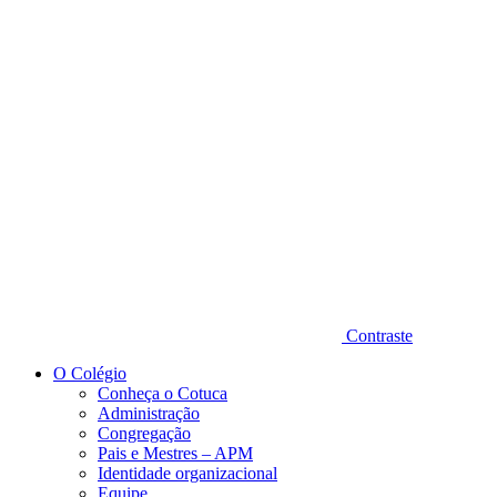
Diminuir fonte
Contraste
O Colégio
Conheça o Cotuca
Administração
Congregação
Pais e Mestres – APM
Identidade organizacional
Equipe