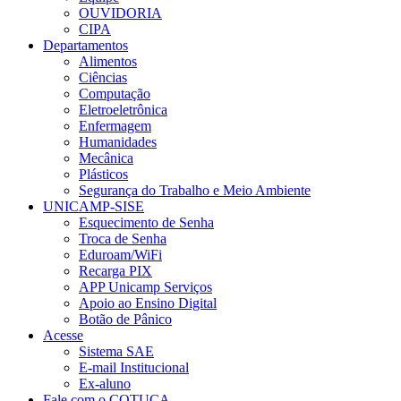
OUVIDORIA
CIPA
Departamentos
Alimentos
Ciências
Computação
Eletroeletrônica
Enfermagem
Humanidades
Mecânica
Plásticos
Segurança do Trabalho e Meio Ambiente
UNICAMP-SISE
Esquecimento de Senha
Troca de Senha
Eduroam/WiFi
Recarga PIX
APP Unicamp Serviços
Apoio ao Ensino Digital
Botão de Pânico
Acesse
Sistema SAE
E-mail Institucional
Ex-aluno
Fale com o COTUCA