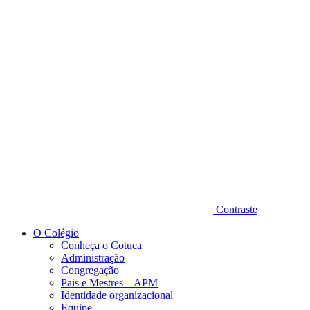
Diminuir fonte
Contraste
O Colégio
Conheça o Cotuca
Administração
Congregação
Pais e Mestres – APM
Identidade organizacional
Equipe