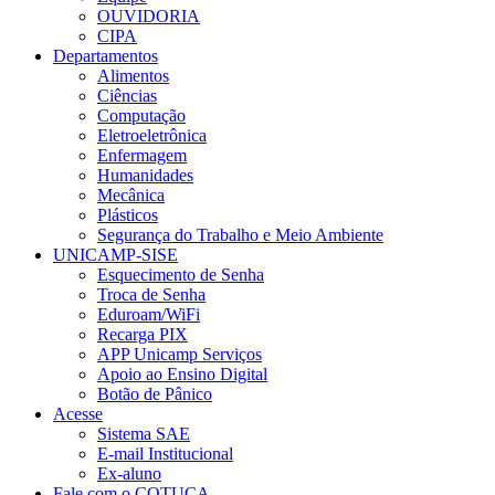
OUVIDORIA
CIPA
Departamentos
Alimentos
Ciências
Computação
Eletroeletrônica
Enfermagem
Humanidades
Mecânica
Plásticos
Segurança do Trabalho e Meio Ambiente
UNICAMP-SISE
Esquecimento de Senha
Troca de Senha
Eduroam/WiFi
Recarga PIX
APP Unicamp Serviços
Apoio ao Ensino Digital
Botão de Pânico
Acesse
Sistema SAE
E-mail Institucional
Ex-aluno
Fale com o COTUCA