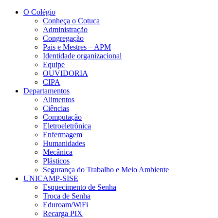
Conteúdo principal
Menu principal
Rodapé
O Colégio
Conheça o Cotuca
Administração
Congregação
Pais e Mestres – APM
Identidade organizacional
Equipe
OUVIDORIA
CIPA
Departamentos
Alimentos
Ciências
Computação
Eletroeletrônica
Enfermagem
Humanidades
Mecânica
Plásticos
Segurança do Trabalho e Meio Ambiente
UNICAMP-SISE
Esquecimento de Senha
Troca de Senha
Eduroam/WiFi
Recarga PIX