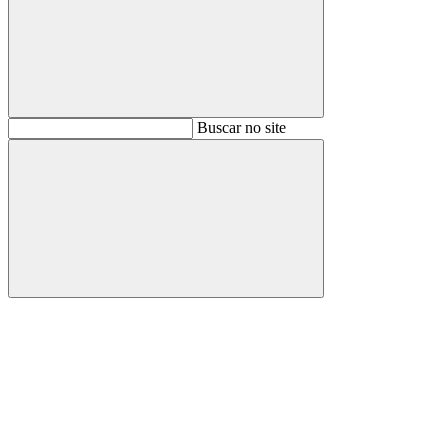
Buscar
Buscar no site
Buscar
Aumentar fonte