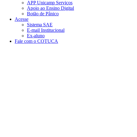
APP Unicamp Serviços
Apoio ao Ensino Digital
Botão de Pânico
Acesse
Sistema SAE
E-mail Institucional
Ex-aluno
Fale com o COTUCA
Aumentar fonte
Diminuir fonte