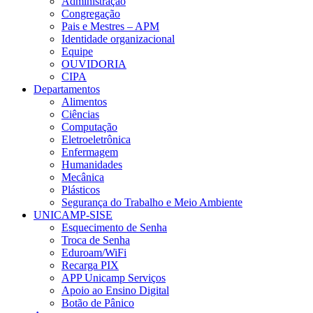
Administração
Congregação
Pais e Mestres – APM
Identidade organizacional
Equipe
OUVIDORIA
CIPA
Departamentos
Alimentos
Ciências
Computação
Eletroeletrônica
Enfermagem
Humanidades
Mecânica
Plásticos
Segurança do Trabalho e Meio Ambiente
UNICAMP-SISE
Esquecimento de Senha
Troca de Senha
Eduroam/WiFi
Recarga PIX
APP Unicamp Serviços
Apoio ao Ensino Digital
Botão de Pânico