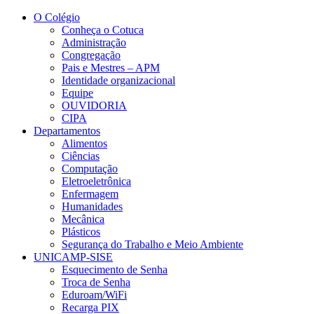
Conteúdo principal
Menu principal
Rodapé
O Colégio
Conheça o Cotuca
Administração
Congregação
Pais e Mestres – APM
Identidade organizacional
Equipe
OUVIDORIA
CIPA
Departamentos
Alimentos
Ciências
Computação
Eletroeletrônica
Enfermagem
Humanidades
Mecânica
Plásticos
Segurança do Trabalho e Meio Ambiente
UNICAMP-SISE
Esquecimento de Senha
Troca de Senha
Eduroam/WiFi
Recarga PIX