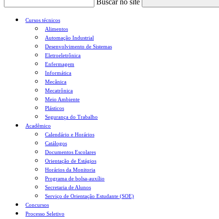
Buscar no site
Cursos técnicos
Alimentos
Automação Industrial
Desenvolvimento de Sistemas
Eletroeletrônica
Enfermagem
Informática
Mecânica
Mecatrônica
Meio Ambiente
Plásticos
Segurança do Trabalho
Acadêmico
Calendário e Horários
Catálogos
Documentos Escolares
Orientação de Estágios
Horários da Monitoria
Programa de bolsa-auxílio
Secretaria de Alunos
Serviço de Orientação Estudante (SOE)
Concursos
Processo Seletivo