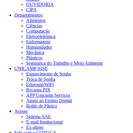
OUVIDORIA
CIPA
Departamentos
Alimentos
Ciências
Computação
Eletroeletrônica
Enfermagem
Humanidades
Mecânica
Plásticos
Segurança do Trabalho e Meio Ambiente
UNICAMP-SISE
Esquecimento de Senha
Troca de Senha
Eduroam/WiFi
Recarga PIX
APP Unicamp Serviços
Apoio ao Ensino Digital
Botão de Pânico
Acesse
Sistema SAE
E-mail Institucional
Ex-aluno
Fale com o COTUCA