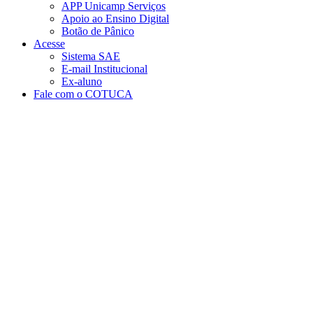
APP Unicamp Serviços
Apoio ao Ensino Digital
Botão de Pânico
Acesse
Sistema SAE
E-mail Institucional
Ex-aluno
Fale com o COTUCA
Aumentar fonte
Diminuir fonte