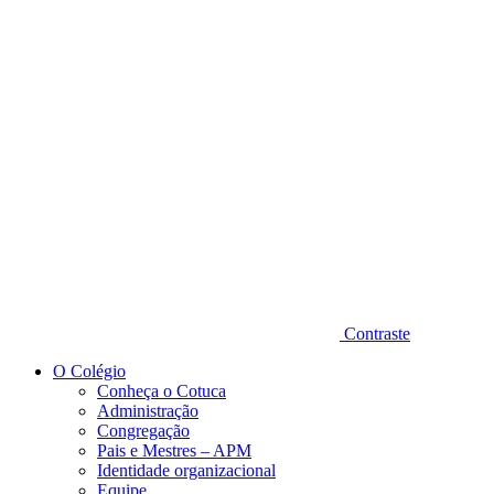
Diminuir fonte
Contraste
O Colégio
Conheça o Cotuca
Administração
Congregação
Pais e Mestres – APM
Identidade organizacional
Equipe