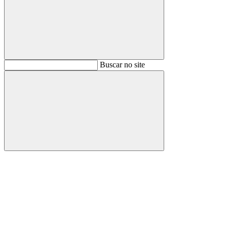
Buscar
Buscar no site
Buscar
Aumentar fonte