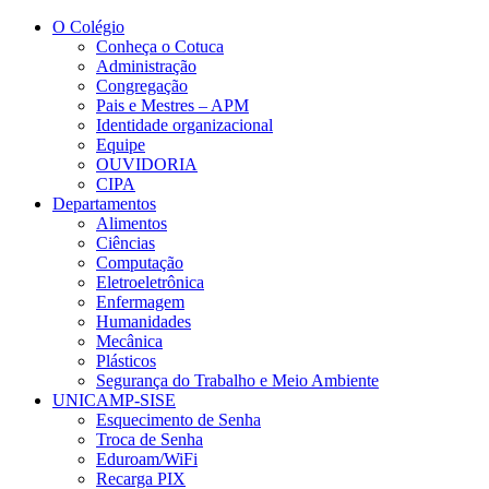
Conteúdo principal
Menu principal
Rodapé
O Colégio
Conheça o Cotuca
Administração
Congregação
Pais e Mestres – APM
Identidade organizacional
Equipe
OUVIDORIA
CIPA
Departamentos
Alimentos
Ciências
Computação
Eletroeletrônica
Enfermagem
Humanidades
Mecânica
Plásticos
Segurança do Trabalho e Meio Ambiente
UNICAMP-SISE
Esquecimento de Senha
Troca de Senha
Eduroam/WiFi
Recarga PIX