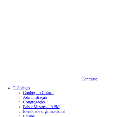
Diminuir fonte
Contraste
O Colégio
Conheça o Cotuca
Administração
Congregação
Pais e Mestres – APM
Identidade organizacional
Equipe