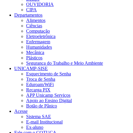
OUVIDORIA
CIPA
Departamentos
Alimentos
Ciências
Computação
Eletroeletrônica
Enfermagem
Humanidades
Mecânica
Plásticos
Segurança do Trabalho e Meio Ambiente
UNICAMP-SISE
Esquecimento de Senha
Troca de Senha
Eduroam/WiFi
Recarga PIX
APP Unicamp Serviços
Apoio ao Ensino Digital
Botão de Pânico
Acesse
Sistema SAE
E-mail Institucional
Ex-aluno
Fale com o COTUCA