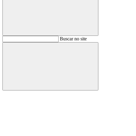
Buscar
Buscar no site
Buscar
Aumentar fonte