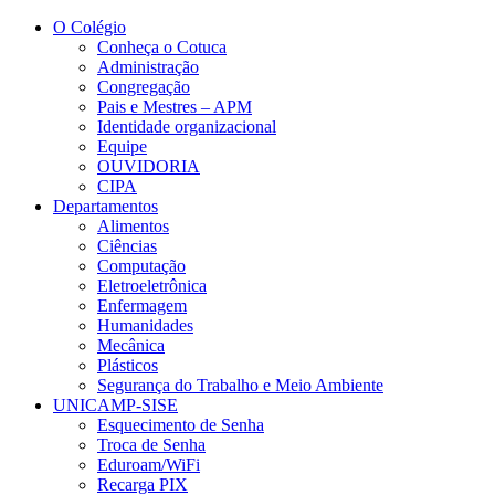
Conteúdo principal
Menu principal
Rodapé
O Colégio
Conheça o Cotuca
Administração
Congregação
Pais e Mestres – APM
Identidade organizacional
Equipe
OUVIDORIA
CIPA
Departamentos
Alimentos
Ciências
Computação
Eletroeletrônica
Enfermagem
Humanidades
Mecânica
Plásticos
Segurança do Trabalho e Meio Ambiente
UNICAMP-SISE
Esquecimento de Senha
Troca de Senha
Eduroam/WiFi
Recarga PIX