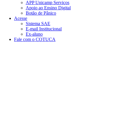
APP Unicamp Serviços
Apoio ao Ensino Digital
Botão de Pânico
Acesse
Sistema SAE
E-mail Institucional
Ex-aluno
Fale com o COTUCA
Aumentar fonte
Diminuir fonte