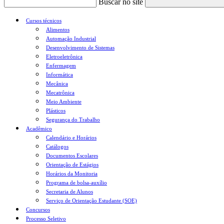
Buscar no site
Cursos técnicos
Alimentos
Automação Industrial
Desenvolvimento de Sistemas
Eletroeletrônica
Enfermagem
Informática
Mecânica
Mecatrônica
Meio Ambiente
Plásticos
Segurança do Trabalho
Acadêmico
Calendário e Horários
Catálogos
Documentos Escolares
Orientação de Estágios
Horários da Monitoria
Programa de bolsa-auxílio
Secretaria de Alunos
Serviço de Orientação Estudante (SOE)
Concursos
Processo Seletivo