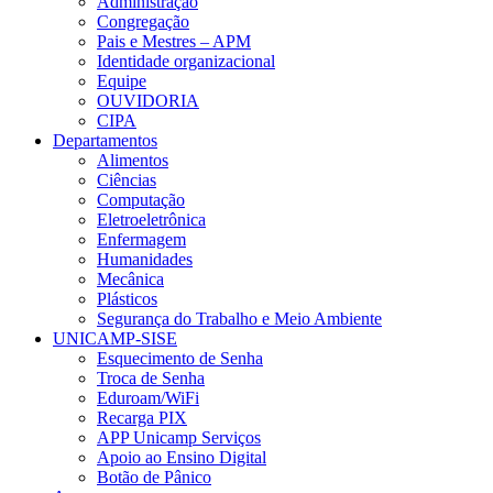
Administração
Congregação
Pais e Mestres – APM
Identidade organizacional
Equipe
OUVIDORIA
CIPA
Departamentos
Alimentos
Ciências
Computação
Eletroeletrônica
Enfermagem
Humanidades
Mecânica
Plásticos
Segurança do Trabalho e Meio Ambiente
UNICAMP-SISE
Esquecimento de Senha
Troca de Senha
Eduroam/WiFi
Recarga PIX
APP Unicamp Serviços
Apoio ao Ensino Digital
Botão de Pânico