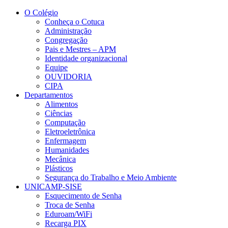
Conteúdo principal
Menu principal
Rodapé
O Colégio
Conheça o Cotuca
Administração
Congregação
Pais e Mestres – APM
Identidade organizacional
Equipe
OUVIDORIA
CIPA
Departamentos
Alimentos
Ciências
Computação
Eletroeletrônica
Enfermagem
Humanidades
Mecânica
Plásticos
Segurança do Trabalho e Meio Ambiente
UNICAMP-SISE
Esquecimento de Senha
Troca de Senha
Eduroam/WiFi
Recarga PIX