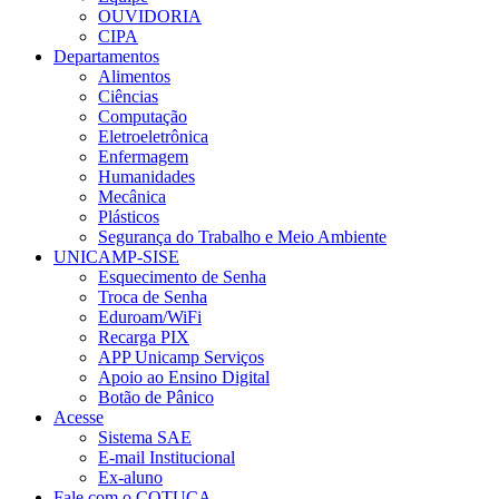
OUVIDORIA
CIPA
Departamentos
Alimentos
Ciências
Computação
Eletroeletrônica
Enfermagem
Humanidades
Mecânica
Plásticos
Segurança do Trabalho e Meio Ambiente
UNICAMP-SISE
Esquecimento de Senha
Troca de Senha
Eduroam/WiFi
Recarga PIX
APP Unicamp Serviços
Apoio ao Ensino Digital
Botão de Pânico
Acesse
Sistema SAE
E-mail Institucional
Ex-aluno
Fale com o COTUCA