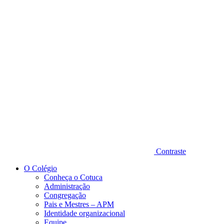
Diminuir fonte
Contraste
O Colégio
Conheça o Cotuca
Administração
Congregação
Pais e Mestres – APM
Identidade organizacional
Equipe