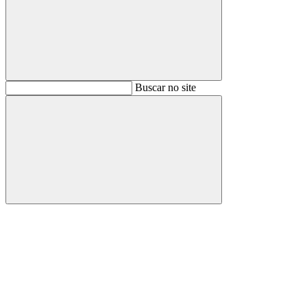
Buscar
Buscar no site
Buscar
Aumentar fonte