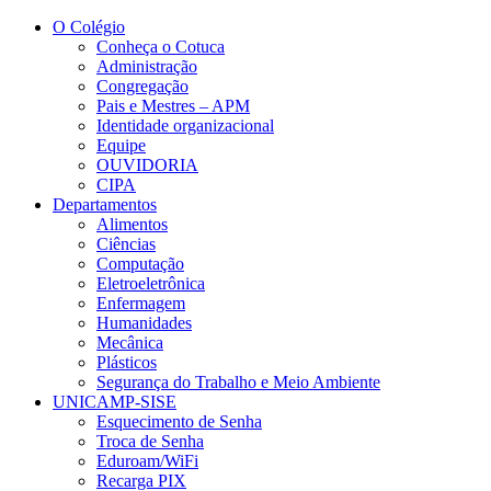
Conteúdo principal
Menu principal
Rodapé
O Colégio
Conheça o Cotuca
Administração
Congregação
Pais e Mestres – APM
Identidade organizacional
Equipe
OUVIDORIA
CIPA
Departamentos
Alimentos
Ciências
Computação
Eletroeletrônica
Enfermagem
Humanidades
Mecânica
Plásticos
Segurança do Trabalho e Meio Ambiente
UNICAMP-SISE
Esquecimento de Senha
Troca de Senha
Eduroam/WiFi
Recarga PIX