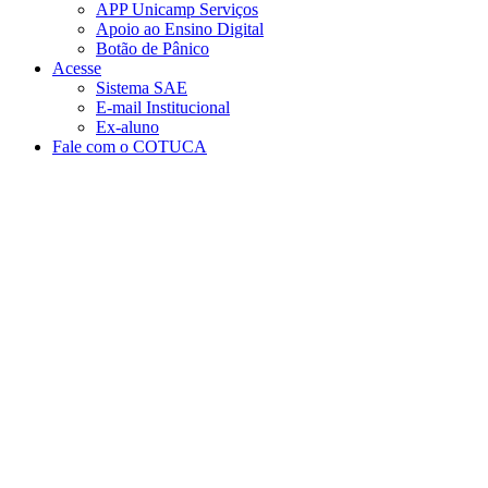
APP Unicamp Serviços
Apoio ao Ensino Digital
Botão de Pânico
Acesse
Sistema SAE
E-mail Institucional
Ex-aluno
Fale com o COTUCA
Aumentar fonte
Diminuir fonte