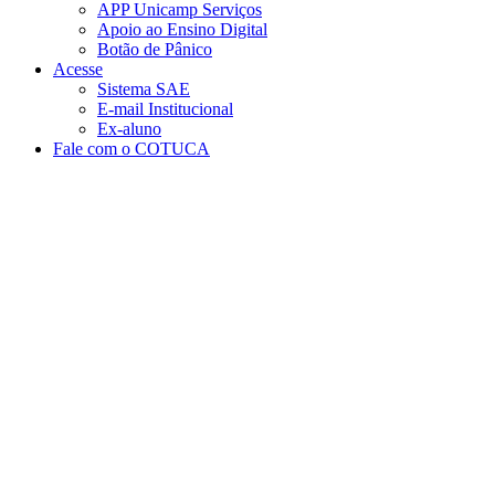
APP Unicamp Serviços
Apoio ao Ensino Digital
Botão de Pânico
Acesse
Sistema SAE
E-mail Institucional
Ex-aluno
Fale com o COTUCA
Aumentar fonte
Diminuir fonte