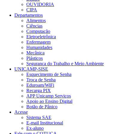
OUVIDORIA
CIPA
Departamentos
Alimentos
Ciências
Computação
Eletroeletrônica
Enfermagem
Humanidades
Mecânica
Plásticos
Segurança do Trabalho e Meio Ambiente
UNICAMP-SISE
Esquecimento de Senha
Troca de Senha
Eduroam/WiFi
Recarga PIX
APP Unicamp Serviços
Apoio ao Ensino Digital
Botão de Pânico
Acesse
Sistema SAE
E-mail Institucional
Ex-aluno
Fale com o COTUCA