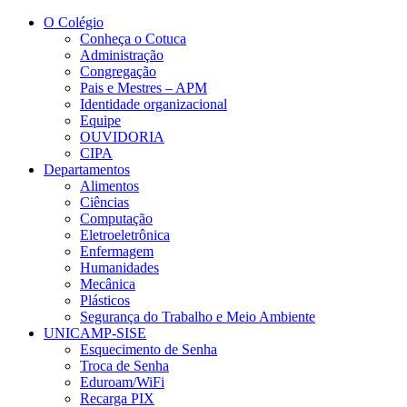
Conteúdo principal
Menu principal
Rodapé
O Colégio
Conheça o Cotuca
Administração
Congregação
Pais e Mestres – APM
Identidade organizacional
Equipe
OUVIDORIA
CIPA
Departamentos
Alimentos
Ciências
Computação
Eletroeletrônica
Enfermagem
Humanidades
Mecânica
Plásticos
Segurança do Trabalho e Meio Ambiente
UNICAMP-SISE
Esquecimento de Senha
Troca de Senha
Eduroam/WiFi
Recarga PIX