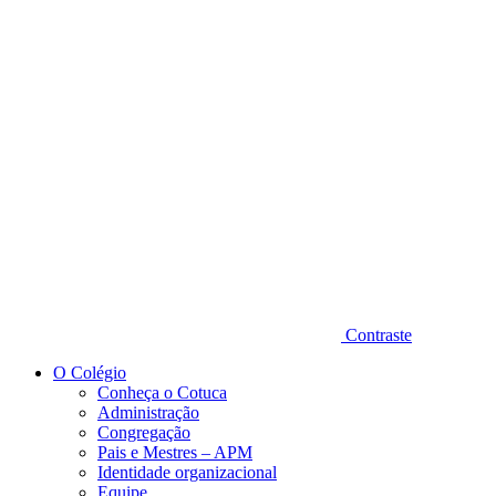
Diminuir fonte
Contraste
O Colégio
Conheça o Cotuca
Administração
Congregação
Pais e Mestres – APM
Identidade organizacional
Equipe