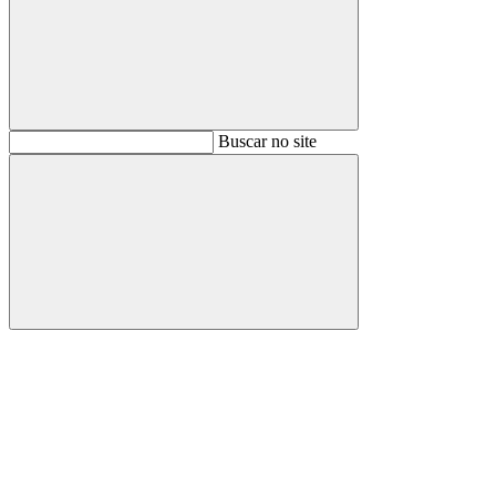
Buscar
Buscar no site
Buscar
Aumentar fonte