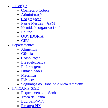
Conteúdo principal
Menu principal
Rodapé
O Colégio
Conheça o Cotuca
Administração
Congregação
Pais e Mestres – APM
Identidade organizacional
Equipe
OUVIDORIA
CIPA
Departamentos
Alimentos
Ciências
Computação
Eletroeletrônica
Enfermagem
Humanidades
Mecânica
Plásticos
Segurança do Trabalho e Meio Ambiente
UNICAMP-SISE
Esquecimento de Senha
Troca de Senha
Eduroam/WiFi
Recarga PIX