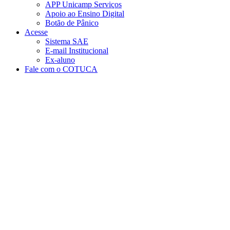
APP Unicamp Serviços
Apoio ao Ensino Digital
Botão de Pânico
Acesse
Sistema SAE
E-mail Institucional
Ex-aluno
Fale com o COTUCA
Aumentar fonte
Diminuir fonte