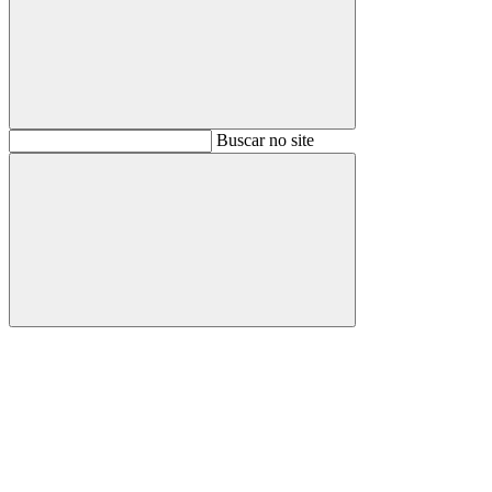
Buscar
Buscar no site
Buscar
Aumentar fonte