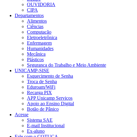
OUVIDORIA
CIPA
Departamentos
Alimentos
Ciências
Computação
Eletroeletrônica
Enfermagem
Humanidades
Mecânica
Plásticos
Segurança do Trabalho e Meio Ambiente
UNICAMP-SISE
Esquecimento de Senha
Troca de Senha
Eduroam/WiFi
Recarga PIX
APP Unicamp Serviços
Apoio ao Ensino Digital
Botão de Pânico
Acesse
Sistema SAE
E-mail Institucional
Ex-aluno
Fale com o COTUCA