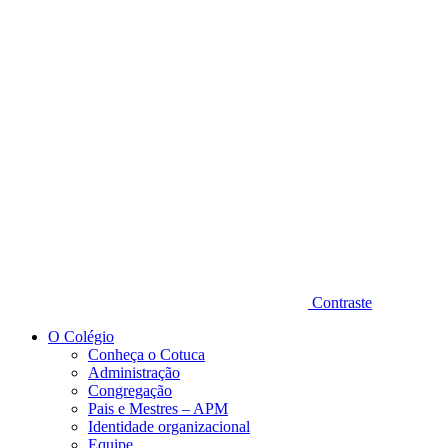
Diminuir fonte
Contraste
O Colégio
Conheça o Cotuca
Administração
Congregação
Pais e Mestres – APM
Identidade organizacional
Equipe