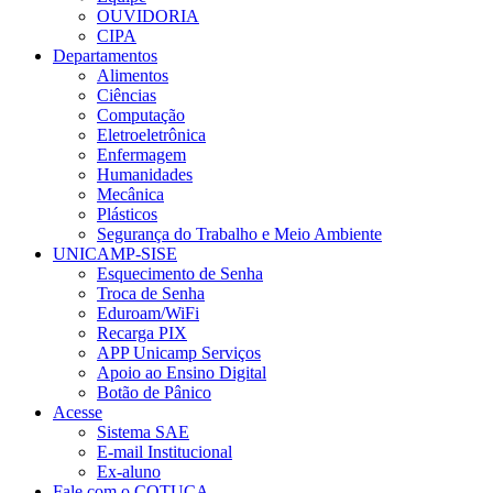
OUVIDORIA
CIPA
Departamentos
Alimentos
Ciências
Computação
Eletroeletrônica
Enfermagem
Humanidades
Mecânica
Plásticos
Segurança do Trabalho e Meio Ambiente
UNICAMP-SISE
Esquecimento de Senha
Troca de Senha
Eduroam/WiFi
Recarga PIX
APP Unicamp Serviços
Apoio ao Ensino Digital
Botão de Pânico
Acesse
Sistema SAE
E-mail Institucional
Ex-aluno
Fale com o COTUCA