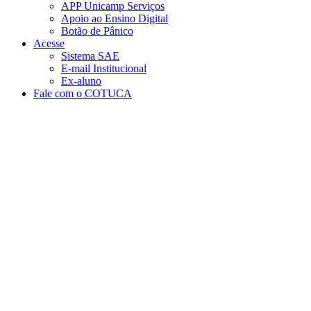
APP Unicamp Serviços
Apoio ao Ensino Digital
Botão de Pânico
Acesse
Sistema SAE
E-mail Institucional
Ex-aluno
Fale com o COTUCA
Aumentar fonte
Diminuir fonte