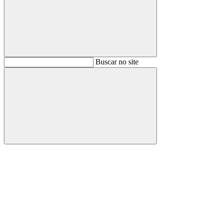
Buscar
Buscar no site
Buscar
Aumentar fonte