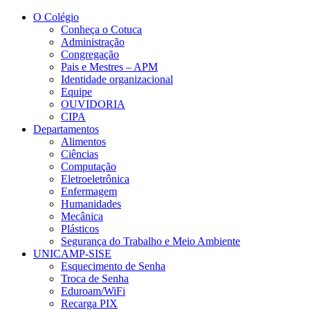
Conteúdo principal
Menu principal
Rodapé
O Colégio
Conheça o Cotuca
Administração
Congregação
Pais e Mestres – APM
Identidade organizacional
Equipe
OUVIDORIA
CIPA
Departamentos
Alimentos
Ciências
Computação
Eletroeletrônica
Enfermagem
Humanidades
Mecânica
Plásticos
Segurança do Trabalho e Meio Ambiente
UNICAMP-SISE
Esquecimento de Senha
Troca de Senha
Eduroam/WiFi
Recarga PIX