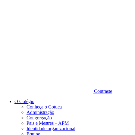
Diminuir fonte
Contraste
O Colégio
Conheça o Cotuca
Administração
Congregação
Pais e Mestres – APM
Identidade organizacional
Equipe