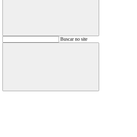
Buscar
Buscar no site
Buscar
Aumentar fonte