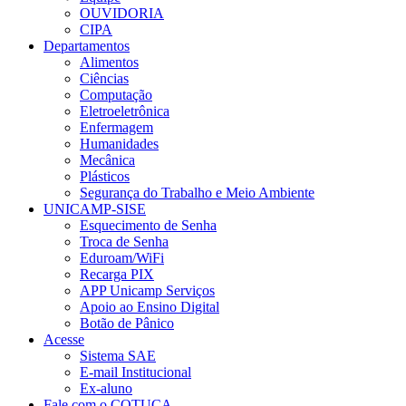
OUVIDORIA
CIPA
Departamentos
Alimentos
Ciências
Computação
Eletroeletrônica
Enfermagem
Humanidades
Mecânica
Plásticos
Segurança do Trabalho e Meio Ambiente
UNICAMP-SISE
Esquecimento de Senha
Troca de Senha
Eduroam/WiFi
Recarga PIX
APP Unicamp Serviços
Apoio ao Ensino Digital
Botão de Pânico
Acesse
Sistema SAE
E-mail Institucional
Ex-aluno
Fale com o COTUCA