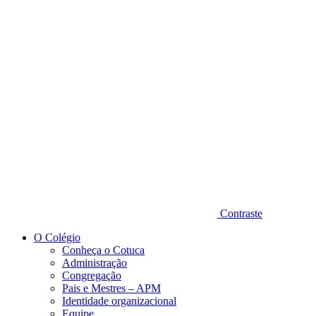
Diminuir fonte
Contraste
O Colégio
Conheça o Cotuca
Administração
Congregação
Pais e Mestres – APM
Identidade organizacional
Equipe