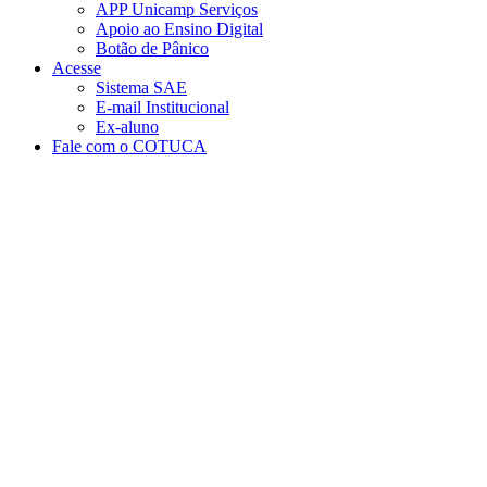
APP Unicamp Serviços
Apoio ao Ensino Digital
Botão de Pânico
Acesse
Sistema SAE
E-mail Institucional
Ex-aluno
Fale com o COTUCA
Aumentar fonte
Diminuir fonte