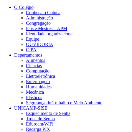
Conteúdo principal
Menu principal
Rodapé
O Colégio
Conheça o Cotuca
Administração
Congregação
Pais e Mestres – APM
Identidade organizacional
Equipe
OUVIDORIA
CIPA
Departamentos
Alimentos
Ciências
Computação
Eletroeletrônica
Enfermagem
Humanidades
Mecânica
Plásticos
Segurança do Trabalho e Meio Ambiente
UNICAMP-SISE
Esquecimento de Senha
Troca de Senha
Eduroam/WiFi
Recarga PIX