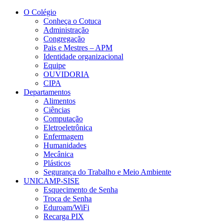
Conteúdo principal
Menu principal
Rodapé
O Colégio
Conheça o Cotuca
Administração
Congregação
Pais e Mestres – APM
Identidade organizacional
Equipe
OUVIDORIA
CIPA
Departamentos
Alimentos
Ciências
Computação
Eletroeletrônica
Enfermagem
Humanidades
Mecânica
Plásticos
Segurança do Trabalho e Meio Ambiente
UNICAMP-SISE
Esquecimento de Senha
Troca de Senha
Eduroam/WiFi
Recarga PIX