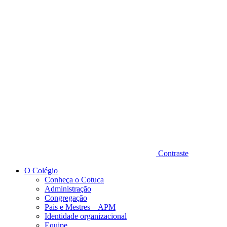
Diminuir fonte
Contraste
O Colégio
Conheça o Cotuca
Administração
Congregação
Pais e Mestres – APM
Identidade organizacional
Equipe