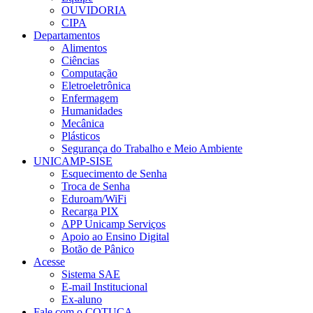
OUVIDORIA
CIPA
Departamentos
Alimentos
Ciências
Computação
Eletroeletrônica
Enfermagem
Humanidades
Mecânica
Plásticos
Segurança do Trabalho e Meio Ambiente
UNICAMP-SISE
Esquecimento de Senha
Troca de Senha
Eduroam/WiFi
Recarga PIX
APP Unicamp Serviços
Apoio ao Ensino Digital
Botão de Pânico
Acesse
Sistema SAE
E-mail Institucional
Ex-aluno
Fale com o COTUCA