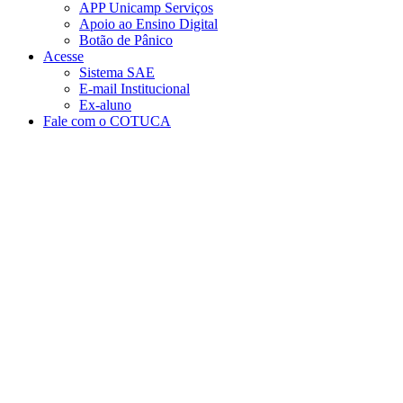
APP Unicamp Serviços
Apoio ao Ensino Digital
Botão de Pânico
Acesse
Sistema SAE
E-mail Institucional
Ex-aluno
Fale com o COTUCA
Aumentar fonte
Diminuir fonte