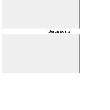
Buscar
Buscar no site
Buscar
Aumentar fonte