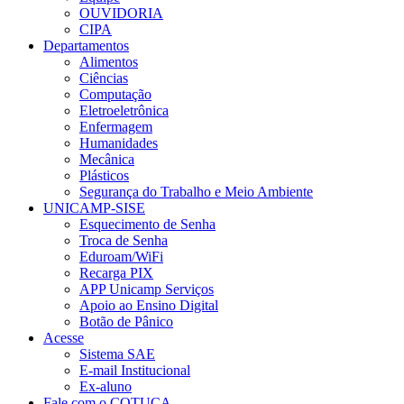
OUVIDORIA
CIPA
Departamentos
Alimentos
Ciências
Computação
Eletroeletrônica
Enfermagem
Humanidades
Mecânica
Plásticos
Segurança do Trabalho e Meio Ambiente
UNICAMP-SISE
Esquecimento de Senha
Troca de Senha
Eduroam/WiFi
Recarga PIX
APP Unicamp Serviços
Apoio ao Ensino Digital
Botão de Pânico
Acesse
Sistema SAE
E-mail Institucional
Ex-aluno
Fale com o COTUCA