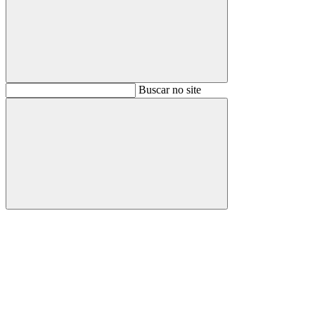
Buscar
Buscar no site
Buscar
Aumentar fonte