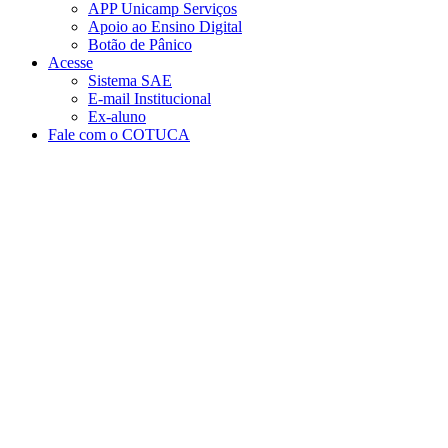
APP Unicamp Serviços
Apoio ao Ensino Digital
Botão de Pânico
Acesse
Sistema SAE
E-mail Institucional
Ex-aluno
Fale com o COTUCA
Aumentar fonte
Diminuir fonte