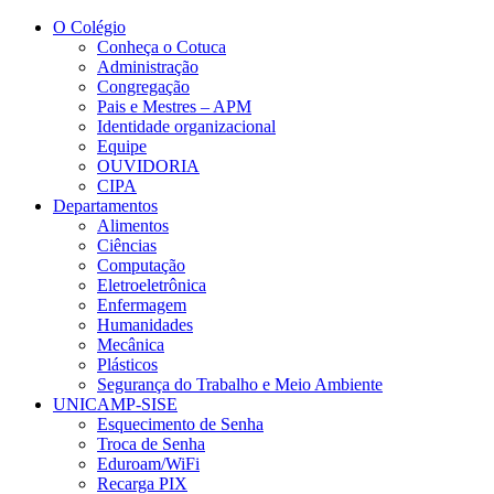
Conteúdo principal
Menu principal
Rodapé
O Colégio
Conheça o Cotuca
Administração
Congregação
Pais e Mestres – APM
Identidade organizacional
Equipe
OUVIDORIA
CIPA
Departamentos
Alimentos
Ciências
Computação
Eletroeletrônica
Enfermagem
Humanidades
Mecânica
Plásticos
Segurança do Trabalho e Meio Ambiente
UNICAMP-SISE
Esquecimento de Senha
Troca de Senha
Eduroam/WiFi
Recarga PIX