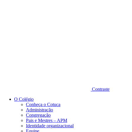
Diminuir fonte
Contraste
O Colégio
Conheça o Cotuca
Administração
Congregação
Pais e Mestres – APM
Identidade organizacional
Equipe