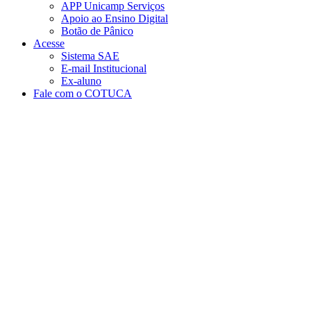
APP Unicamp Serviços
Apoio ao Ensino Digital
Botão de Pânico
Acesse
Sistema SAE
E-mail Institucional
Ex-aluno
Fale com o COTUCA
Aumentar fonte
Diminuir fonte