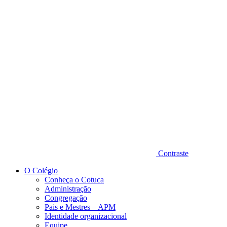
Diminuir fonte
Contraste
O Colégio
Conheça o Cotuca
Administração
Congregação
Pais e Mestres – APM
Identidade organizacional
Equipe