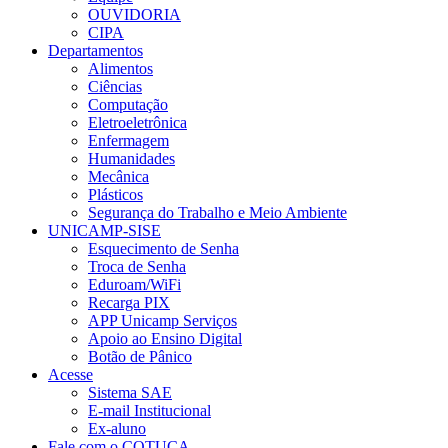
OUVIDORIA
CIPA
Departamentos
Alimentos
Ciências
Computação
Eletroeletrônica
Enfermagem
Humanidades
Mecânica
Plásticos
Segurança do Trabalho e Meio Ambiente
UNICAMP-SISE
Esquecimento de Senha
Troca de Senha
Eduroam/WiFi
Recarga PIX
APP Unicamp Serviços
Apoio ao Ensino Digital
Botão de Pânico
Acesse
Sistema SAE
E-mail Institucional
Ex-aluno
Fale com o COTUCA