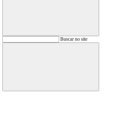
Buscar
Buscar no site
Buscar
Aumentar fonte