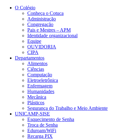
Conteúdo principal
Menu principal
Rodapé
O Colégio
Conheça o Cotuca
Administração
Congregação
Pais e Mestres – APM
Identidade organizacional
Equipe
OUVIDORIA
CIPA
Departamentos
Alimentos
Ciências
Computação
Eletroeletrônica
Enfermagem
Humanidades
Mecânica
Plásticos
Segurança do Trabalho e Meio Ambiente
UNICAMP-SISE
Esquecimento de Senha
Troca de Senha
Eduroam/WiFi
Recarga PIX