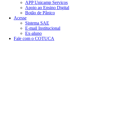
APP Unicamp Serviços
Apoio ao Ensino Digital
Botão de Pânico
Acesse
Sistema SAE
E-mail Institucional
Ex-aluno
Fale com o COTUCA
Aumentar fonte
Diminuir fonte