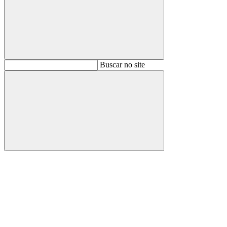
Buscar
Buscar no site
Buscar
Aumentar fonte