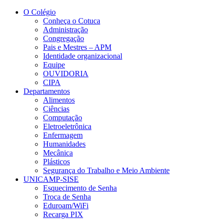
Conteúdo principal
Menu principal
Rodapé
O Colégio
Conheça o Cotuca
Administração
Congregação
Pais e Mestres – APM
Identidade organizacional
Equipe
OUVIDORIA
CIPA
Departamentos
Alimentos
Ciências
Computação
Eletroeletrônica
Enfermagem
Humanidades
Mecânica
Plásticos
Segurança do Trabalho e Meio Ambiente
UNICAMP-SISE
Esquecimento de Senha
Troca de Senha
Eduroam/WiFi
Recarga PIX