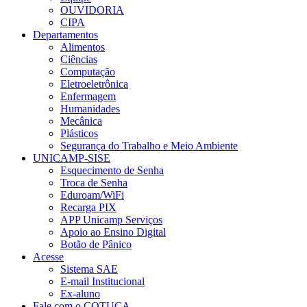
OUVIDORIA
CIPA
Departamentos
Alimentos
Ciências
Computação
Eletroeletrônica
Enfermagem
Humanidades
Mecânica
Plásticos
Segurança do Trabalho e Meio Ambiente
UNICAMP-SISE
Esquecimento de Senha
Troca de Senha
Eduroam/WiFi
Recarga PIX
APP Unicamp Serviços
Apoio ao Ensino Digital
Botão de Pânico
Acesse
Sistema SAE
E-mail Institucional
Ex-aluno
Fale com o COTUCA