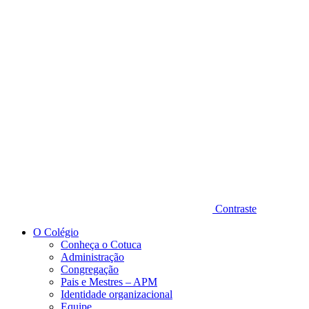
Diminuir fonte
Contraste
O Colégio
Conheça o Cotuca
Administração
Congregação
Pais e Mestres – APM
Identidade organizacional
Equipe