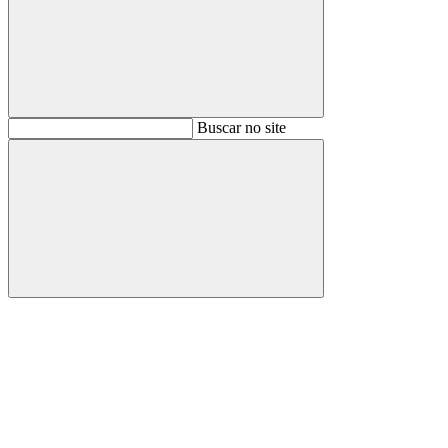
Buscar
Buscar no site
Buscar
Aumentar fonte