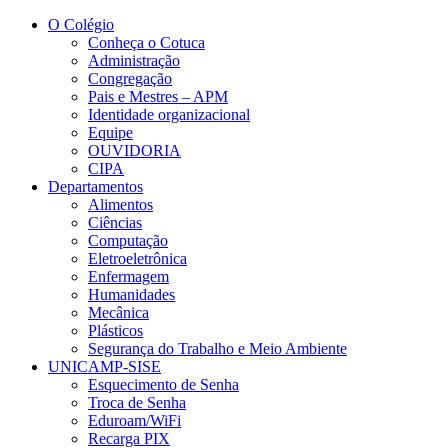
Conteúdo principal
Menu principal
Rodapé
O Colégio
Conheça o Cotuca
Administração
Congregação
Pais e Mestres – APM
Identidade organizacional
Equipe
OUVIDORIA
CIPA
Departamentos
Alimentos
Ciências
Computação
Eletroeletrônica
Enfermagem
Humanidades
Mecânica
Plásticos
Segurança do Trabalho e Meio Ambiente
UNICAMP-SISE
Esquecimento de Senha
Troca de Senha
Eduroam/WiFi
Recarga PIX