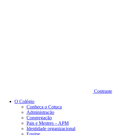
Diminuir fonte
Contraste
O Colégio
Conheça o Cotuca
Administração
Congregação
Pais e Mestres – APM
Identidade organizacional
Equipe