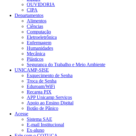
OUVIDORIA
CIPA
Departamentos
Alimentos
Ciências
Computação
Eletroeletrônica
Enfermagem
Humanidades
Mecânica
Plásticos
Segurança do Trabalho e Meio Ambiente
UNICAMP-SISE
Esquecimento de Senha
Troca de Senha
Eduroam/WiFi
Recarga PIX
APP Unicamp Serviços
Apoio ao Ensino Digital
Botão de Pânico
Acesse
Sistema SAE
E-mail Institucional
Ex-aluno
Fale com o COTUCA