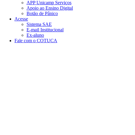
APP Unicamp Serviços
Apoio ao Ensino Digital
Botão de Pânico
Acesse
Sistema SAE
E-mail Institucional
Ex-aluno
Fale com o COTUCA
Aumentar fonte
Diminuir fonte