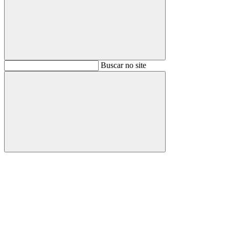
Buscar
Buscar no site
Buscar
Aumentar fonte