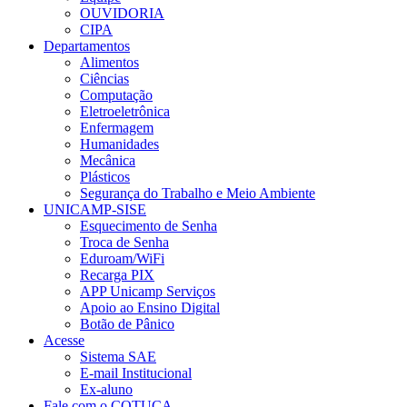
OUVIDORIA
CIPA
Departamentos
Alimentos
Ciências
Computação
Eletroeletrônica
Enfermagem
Humanidades
Mecânica
Plásticos
Segurança do Trabalho e Meio Ambiente
UNICAMP-SISE
Esquecimento de Senha
Troca de Senha
Eduroam/WiFi
Recarga PIX
APP Unicamp Serviços
Apoio ao Ensino Digital
Botão de Pânico
Acesse
Sistema SAE
E-mail Institucional
Ex-aluno
Fale com o COTUCA