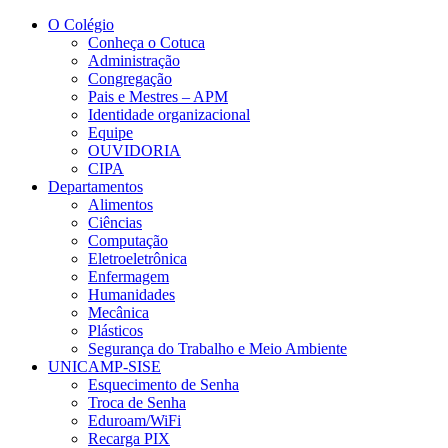
Conteúdo principal
Menu principal
Rodapé
O Colégio
Conheça o Cotuca
Administração
Congregação
Pais e Mestres – APM
Identidade organizacional
Equipe
OUVIDORIA
CIPA
Departamentos
Alimentos
Ciências
Computação
Eletroeletrônica
Enfermagem
Humanidades
Mecânica
Plásticos
Segurança do Trabalho e Meio Ambiente
UNICAMP-SISE
Esquecimento de Senha
Troca de Senha
Eduroam/WiFi
Recarga PIX