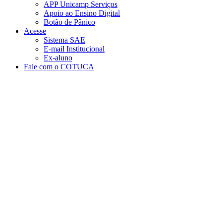
APP Unicamp Serviços
Apoio ao Ensino Digital
Botão de Pânico
Acesse
Sistema SAE
E-mail Institucional
Ex-aluno
Fale com o COTUCA
Aumentar fonte
Diminuir fonte