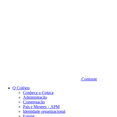
Diminuir fonte
Contraste
O Colégio
Conheça o Cotuca
Administração
Congregação
Pais e Mestres – APM
Identidade organizacional
Equipe