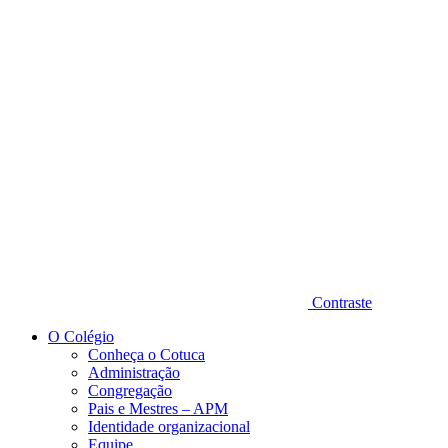
Diminuir fonte
Contraste
O Colégio
Conheça o Cotuca
Administração
Congregação
Pais e Mestres – APM
Identidade organizacional
Equipe