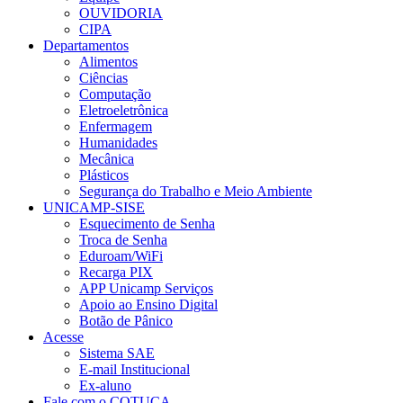
OUVIDORIA
CIPA
Departamentos
Alimentos
Ciências
Computação
Eletroeletrônica
Enfermagem
Humanidades
Mecânica
Plásticos
Segurança do Trabalho e Meio Ambiente
UNICAMP-SISE
Esquecimento de Senha
Troca de Senha
Eduroam/WiFi
Recarga PIX
APP Unicamp Serviços
Apoio ao Ensino Digital
Botão de Pânico
Acesse
Sistema SAE
E-mail Institucional
Ex-aluno
Fale com o COTUCA