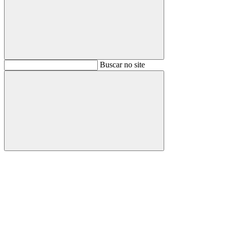
Buscar
Buscar no site
Buscar
Aumentar fonte