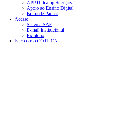
APP Unicamp Serviços
Apoio ao Ensino Digital
Botão de Pânico
Acesse
Sistema SAE
E-mail Institucional
Ex-aluno
Fale com o COTUCA
Aumentar fonte
Diminuir fonte