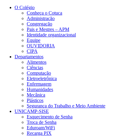
Conteúdo principal
Menu principal
Rodapé
O Colégio
Conheça o Cotuca
Administração
Congregação
Pais e Mestres – APM
Identidade organizacional
Equipe
OUVIDORIA
CIPA
Departamentos
Alimentos
Ciências
Computação
Eletroeletrônica
Enfermagem
Humanidades
Mecânica
Plásticos
Segurança do Trabalho e Meio Ambiente
UNICAMP-SISE
Esquecimento de Senha
Troca de Senha
Eduroam/WiFi
Recarga PIX