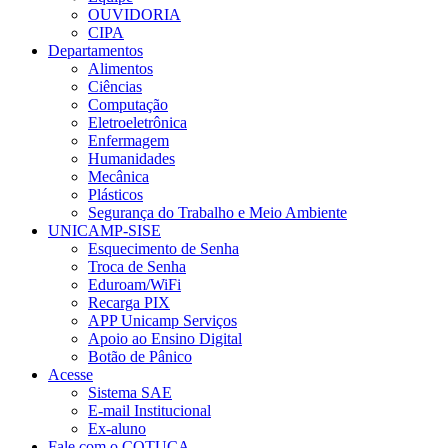
OUVIDORIA
CIPA
Departamentos
Alimentos
Ciências
Computação
Eletroeletrônica
Enfermagem
Humanidades
Mecânica
Plásticos
Segurança do Trabalho e Meio Ambiente
UNICAMP-SISE
Esquecimento de Senha
Troca de Senha
Eduroam/WiFi
Recarga PIX
APP Unicamp Serviços
Apoio ao Ensino Digital
Botão de Pânico
Acesse
Sistema SAE
E-mail Institucional
Ex-aluno
Fale com o COTUCA