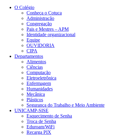
Conteúdo principal
Menu principal
Rodapé
O Colégio
Conheça o Cotuca
Administração
Congregação
Pais e Mestres – APM
Identidade organizacional
Equipe
OUVIDORIA
CIPA
Departamentos
Alimentos
Ciências
Computação
Eletroeletrônica
Enfermagem
Humanidades
Mecânica
Plásticos
Segurança do Trabalho e Meio Ambiente
UNICAMP-SISE
Esquecimento de Senha
Troca de Senha
Eduroam/WiFi
Recarga PIX