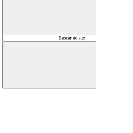
Buscar
Buscar no site
Buscar
Aumentar fonte