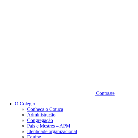
Diminuir fonte
Contraste
O Colégio
Conheça o Cotuca
Administração
Congregação
Pais e Mestres – APM
Identidade organizacional
Equipe