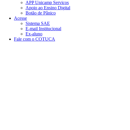
APP Unicamp Serviços
Apoio ao Ensino Digital
Botão de Pânico
Acesse
Sistema SAE
E-mail Institucional
Ex-aluno
Fale com o COTUCA
Aumentar fonte
Diminuir fonte