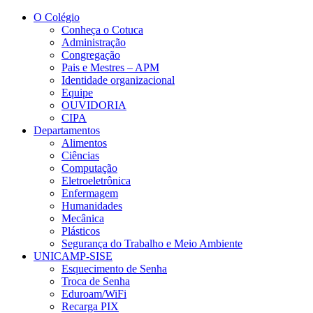
Conteúdo principal
Menu principal
Rodapé
O Colégio
Conheça o Cotuca
Administração
Congregação
Pais e Mestres – APM
Identidade organizacional
Equipe
OUVIDORIA
CIPA
Departamentos
Alimentos
Ciências
Computação
Eletroeletrônica
Enfermagem
Humanidades
Mecânica
Plásticos
Segurança do Trabalho e Meio Ambiente
UNICAMP-SISE
Esquecimento de Senha
Troca de Senha
Eduroam/WiFi
Recarga PIX