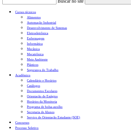
Buscar no site
Cursos técnicos
Alimentos
Automação Industrial
Desenvolvimento de Sistemas
Eletroeletrônica
Enfermagem
Informática
Mecânica
Mecatrônica
Meio Ambiente
Plásticos
Segurança do Trabalho
Acadêmico
Calendário e Horários
Catálogos
Documentos Escolares
Orientação de Estágios
Horários da Monitoria
Programa de bolsa-auxílio
Secretaria de Alunos
Serviço de Orientação Estudante (SOE)
Concursos
Processo Seletivo