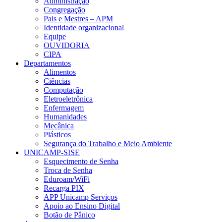
Administração
Congregação
Pais e Mestres – APM
Identidade organizacional
Equipe
OUVIDORIA
CIPA
Departamentos
Alimentos
Ciências
Computação
Eletroeletrônica
Enfermagem
Humanidades
Mecânica
Plásticos
Segurança do Trabalho e Meio Ambiente
UNICAMP-SISE
Esquecimento de Senha
Troca de Senha
Eduroam/WiFi
Recarga PIX
APP Unicamp Serviços
Apoio ao Ensino Digital
Botão de Pânico