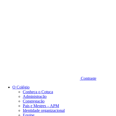
Diminuir fonte
Contraste
O Colégio
Conheça o Cotuca
Administração
Congregação
Pais e Mestres – APM
Identidade organizacional
Equipe