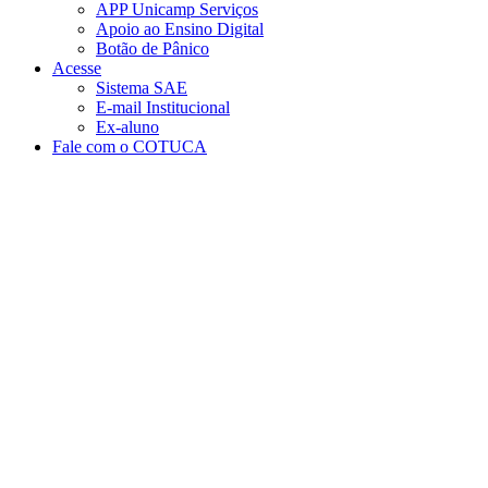
APP Unicamp Serviços
Apoio ao Ensino Digital
Botão de Pânico
Acesse
Sistema SAE
E-mail Institucional
Ex-aluno
Fale com o COTUCA
Aumentar fonte
Diminuir fonte