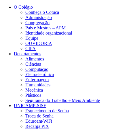
Conteúdo principal
Menu principal
Rodapé
O Colégio
Conheça o Cotuca
Administração
Congregação
Pais e Mestres – APM
Identidade organizacional
Equipe
OUVIDORIA
CIPA
Departamentos
Alimentos
Ciências
Computação
Eletroeletrônica
Enfermagem
Humanidades
Mecânica
Plásticos
Segurança do Trabalho e Meio Ambiente
UNICAMP-SISE
Esquecimento de Senha
Troca de Senha
Eduroam/WiFi
Recarga PIX