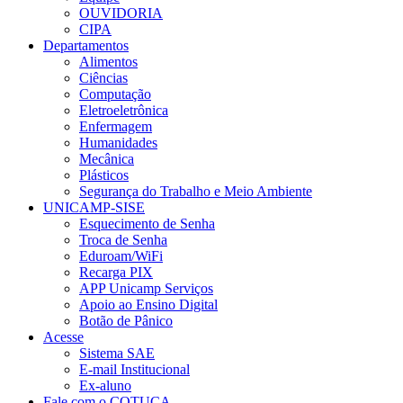
OUVIDORIA
CIPA
Departamentos
Alimentos
Ciências
Computação
Eletroeletrônica
Enfermagem
Humanidades
Mecânica
Plásticos
Segurança do Trabalho e Meio Ambiente
UNICAMP-SISE
Esquecimento de Senha
Troca de Senha
Eduroam/WiFi
Recarga PIX
APP Unicamp Serviços
Apoio ao Ensino Digital
Botão de Pânico
Acesse
Sistema SAE
E-mail Institucional
Ex-aluno
Fale com o COTUCA