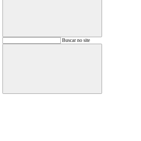
Buscar
Buscar no site
Buscar
Aumentar fonte