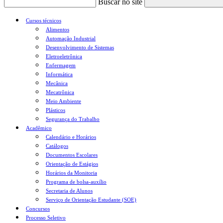
Buscar no site
Cursos técnicos
Alimentos
Automação Industrial
Desenvolvimento de Sistemas
Eletroeletrônica
Enfermagem
Informática
Mecânica
Mecatrônica
Meio Ambiente
Plásticos
Segurança do Trabalho
Acadêmico
Calendário e Horários
Catálogos
Documentos Escolares
Orientação de Estágios
Horários da Monitoria
Programa de bolsa-auxílio
Secretaria de Alunos
Serviço de Orientação Estudante (SOE)
Concursos
Processo Seletivo