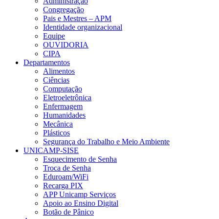
Administração
Congregação
Pais e Mestres – APM
Identidade organizacional
Equipe
OUVIDORIA
CIPA
Departamentos
Alimentos
Ciências
Computação
Eletroeletrônica
Enfermagem
Humanidades
Mecânica
Plásticos
Segurança do Trabalho e Meio Ambiente
UNICAMP-SISE
Esquecimento de Senha
Troca de Senha
Eduroam/WiFi
Recarga PIX
APP Unicamp Serviços
Apoio ao Ensino Digital
Botão de Pânico