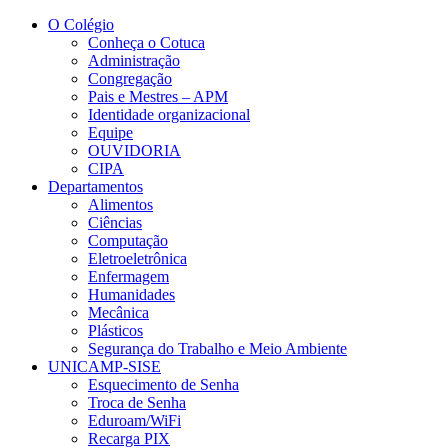
Conteúdo principal
Menu principal
Rodapé
O Colégio
Conheça o Cotuca
Administração
Congregação
Pais e Mestres – APM
Identidade organizacional
Equipe
OUVIDORIA
CIPA
Departamentos
Alimentos
Ciências
Computação
Eletroeletrônica
Enfermagem
Humanidades
Mecânica
Plásticos
Segurança do Trabalho e Meio Ambiente
UNICAMP-SISE
Esquecimento de Senha
Troca de Senha
Eduroam/WiFi
Recarga PIX