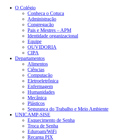
Conteúdo principal
Menu principal
Rodapé
O Colégio
Conheça o Cotuca
Administração
Congregação
Pais e Mestres – APM
Identidade organizacional
Equipe
OUVIDORIA
CIPA
Departamentos
Alimentos
Ciências
Computação
Eletroeletrônica
Enfermagem
Humanidades
Mecânica
Plásticos
Segurança do Trabalho e Meio Ambiente
UNICAMP-SISE
Esquecimento de Senha
Troca de Senha
Eduroam/WiFi
Recarga PIX