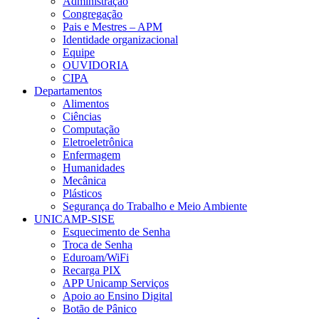
Administração
Congregação
Pais e Mestres – APM
Identidade organizacional
Equipe
OUVIDORIA
CIPA
Departamentos
Alimentos
Ciências
Computação
Eletroeletrônica
Enfermagem
Humanidades
Mecânica
Plásticos
Segurança do Trabalho e Meio Ambiente
UNICAMP-SISE
Esquecimento de Senha
Troca de Senha
Eduroam/WiFi
Recarga PIX
APP Unicamp Serviços
Apoio ao Ensino Digital
Botão de Pânico