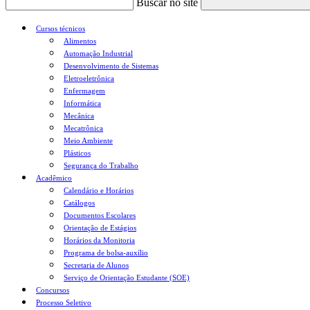
Buscar no site
Cursos técnicos
Alimentos
Automação Industrial
Desenvolvimento de Sistemas
Eletroeletrônica
Enfermagem
Informática
Mecânica
Mecatrônica
Meio Ambiente
Plásticos
Segurança do Trabalho
Acadêmico
Calendário e Horários
Catálogos
Documentos Escolares
Orientação de Estágios
Horários da Monitoria
Programa de bolsa-auxílio
Secretaria de Alunos
Serviço de Orientação Estudante (SOE)
Concursos
Processo Seletivo