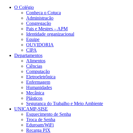
Conteúdo principal
Menu principal
Rodapé
O Colégio
Conheça o Cotuca
Administração
Congregação
Pais e Mestres – APM
Identidade organizacional
Equipe
OUVIDORIA
CIPA
Departamentos
Alimentos
Ciências
Computação
Eletroeletrônica
Enfermagem
Humanidades
Mecânica
Plásticos
Segurança do Trabalho e Meio Ambiente
UNICAMP-SISE
Esquecimento de Senha
Troca de Senha
Eduroam/WiFi
Recarga PIX