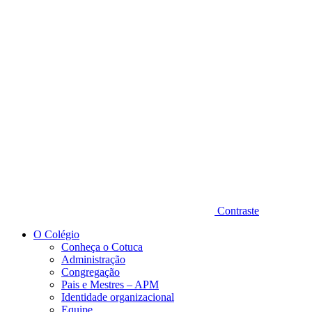
Diminuir fonte
Contraste
O Colégio
Conheça o Cotuca
Administração
Congregação
Pais e Mestres – APM
Identidade organizacional
Equipe