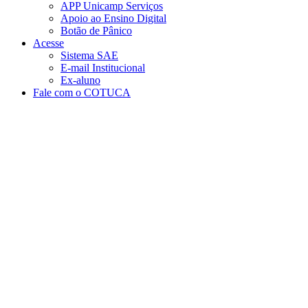
APP Unicamp Serviços
Apoio ao Ensino Digital
Botão de Pânico
Acesse
Sistema SAE
E-mail Institucional
Ex-aluno
Fale com o COTUCA
Aumentar fonte
Diminuir fonte