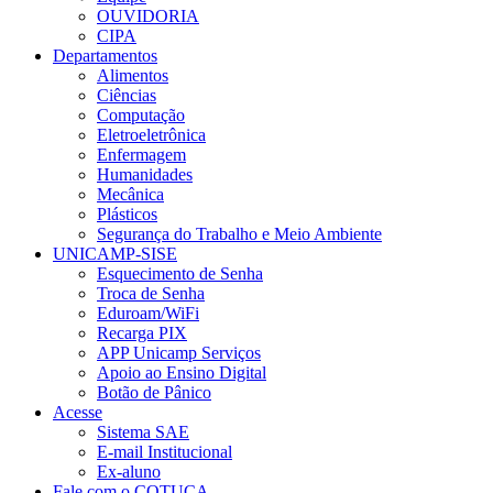
OUVIDORIA
CIPA
Departamentos
Alimentos
Ciências
Computação
Eletroeletrônica
Enfermagem
Humanidades
Mecânica
Plásticos
Segurança do Trabalho e Meio Ambiente
UNICAMP-SISE
Esquecimento de Senha
Troca de Senha
Eduroam/WiFi
Recarga PIX
APP Unicamp Serviços
Apoio ao Ensino Digital
Botão de Pânico
Acesse
Sistema SAE
E-mail Institucional
Ex-aluno
Fale com o COTUCA