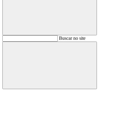
Buscar
Buscar no site
Buscar
Aumentar fonte