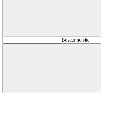
Buscar
Buscar no site
Buscar
Aumentar fonte