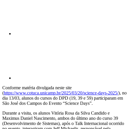
Compartilhar p
Conforme matéria divulgada neste site
(
https://www.cotuca.unicamp.br/2025/03/20/science-days-2025/
), no
dia 13/03, alunos do cursos do DPD (19, 39 e 59) participaram em
São José dos Campos do Evento “Science Days”.
Durante a visita, os alunos Vitória Rosa da Silva Candido e
Maximus Daniel Nascimento, ambos do último ano do curso 39
(Desenvolvimento de Sistemas), após o Talk Internacional ocorrido
no evento, interagiram com Jeff Michaelis, responsável pela