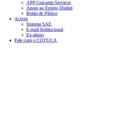
APP Unicamp Serviços
Apoio ao Ensino Digital
Botão de Pânico
Acesse
Sistema SAE
E-mail Institucional
Ex-aluno
Fale com o COTUCA
Aumentar fonte
Diminuir fonte