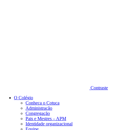
Diminuir fonte
Contraste
O Colégio
Conheça o Cotuca
Administração
Congregação
Pais e Mestres – APM
Identidade organizacional
Equipe