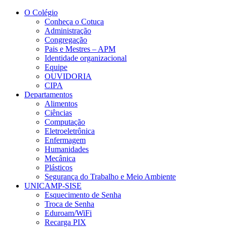
Conteúdo principal
Menu principal
Rodapé
O Colégio
Conheça o Cotuca
Administração
Congregação
Pais e Mestres – APM
Identidade organizacional
Equipe
OUVIDORIA
CIPA
Departamentos
Alimentos
Ciências
Computação
Eletroeletrônica
Enfermagem
Humanidades
Mecânica
Plásticos
Segurança do Trabalho e Meio Ambiente
UNICAMP-SISE
Esquecimento de Senha
Troca de Senha
Eduroam/WiFi
Recarga PIX