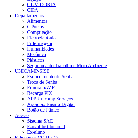
OUVIDORIA
CIPA
Departamentos
Alimentos
Ciências
Computação
Eletroeletrônica
Enfermagem
Humanidades
Mecânica
Plásticos
Segurança do Trabalho e Meio Ambiente
UNICAMP-SISE
Esquecimento de Senha
Troca de Senha
Eduroam/WiFi
Recarga PIX
APP Unicamp Serviços
Apoio ao Ensino Digital
Botão de Pânico
Acesse
Sistema SAE
E-mail Institucional
Ex-aluno
Fale com o COTUCA