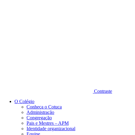
Diminuir fonte
Contraste
O Colégio
Conheça o Cotuca
Administração
Congregação
Pais e Mestres – APM
Identidade organizacional
Equipe