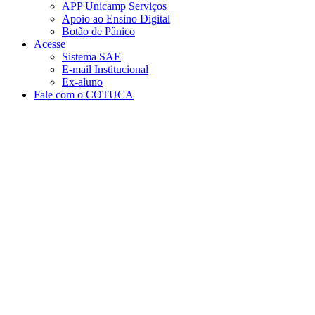
APP Unicamp Serviços
Apoio ao Ensino Digital
Botão de Pânico
Acesse
Sistema SAE
E-mail Institucional
Ex-aluno
Fale com o COTUCA
Aumentar fonte
Diminuir fonte