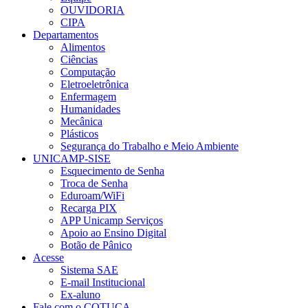
OUVIDORIA
CIPA
Departamentos
Alimentos
Ciências
Computação
Eletroeletrônica
Enfermagem
Humanidades
Mecânica
Plásticos
Segurança do Trabalho e Meio Ambiente
UNICAMP-SISE
Esquecimento de Senha
Troca de Senha
Eduroam/WiFi
Recarga PIX
APP Unicamp Serviços
Apoio ao Ensino Digital
Botão de Pânico
Acesse
Sistema SAE
E-mail Institucional
Ex-aluno
Fale com o COTUCA