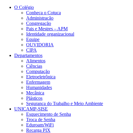
Conteúdo principal
Menu principal
Rodapé
O Colégio
Conheça o Cotuca
Administração
Congregação
Pais e Mestres – APM
Identidade organizacional
Equipe
OUVIDORIA
CIPA
Departamentos
Alimentos
Ciências
Computação
Eletroeletrônica
Enfermagem
Humanidades
Mecânica
Plásticos
Segurança do Trabalho e Meio Ambiente
UNICAMP-SISE
Esquecimento de Senha
Troca de Senha
Eduroam/WiFi
Recarga PIX