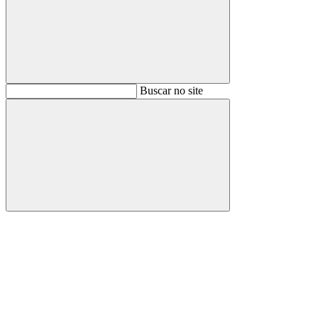
Buscar
Buscar no site
Buscar
Aumentar fonte